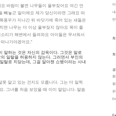
미
해요 바람이 불면 나무들이 울부짖어요 여긴 언
틀을 빼놓곤 말이에요 제가 당신이라면 그래요 떠
내
폭풍우가 지나간 뒤 바닷가에 죽어 있는 새들은
번
치면 나무는 더 이상 울부짖지 않아요 목이 졸
새소리가 해변에서 들려와요 아이들은 무서워서
최
최
 떠나가야겠어요."
근
글
과
 말하는 것은 자신의 감옥이다. 그것은 말로
인
최
상의 일탈을 허용하지 않는다. 그러면서 부인의
기
일탈로 치닫는데, 그걸 알아챈 쇼뱅이라는 사내
글
공
블
 잘못 알고 있는 건지도 모릅니다. 그는 더 일찍
블
. 그녀를 처음 보았을 때 이미 말입니다. 말씀
분
En
페
F