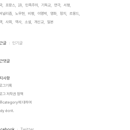
국,
프랑스,
詩,
민족주의,
기독교,
연극,
서평,
셔널리즘,
노무현,
비평,
이명박,
영화,
정치,
르몽드,
역,
사회,
역사,
소설,
개신교,
일본,
근글
인기글
근댓글
지사항
로그기록
로그 저작권 정책
류category에 대하여
dy écrit.
acebook
Twitter