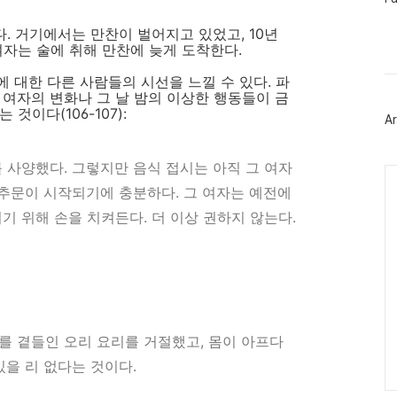
이
스
. 거기에서는 만찬이 벌어지고 있었고, 10년
북
여자는 술에 취해 만찬에 늦게 도착한다.
트
위
에 대한 다른 사람들의 시선을 느낄 수 있다. 파
터
플
 여자의 변화나 그 날 밤의 이상한 행동들이 금
러
것이다(106-107):
Ar
그
인
 사양했다. 그렇지만 음식 접시는 아직 그 여자
Ca
 추문이 시작되기에 충분하다. 그 여자는 예전에
기 위해 손을 치켜든다. 더 이상 권하지 않는다.
를 곁들인 오리 요리를 거절했고, 몸이 아프다
있을 리 없다는 것이다.