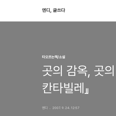
엔디, 글쓰다
타오르는책/소설
곳의 감옥, 곳의
칸타빌레』
엔디
2007. 9. 24. 12:57