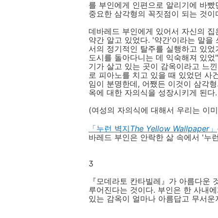
를 부인에게 인편으로 알리기에 바빴
중요한 삼각형의 꼭짓점이 되는 것이
데바레드 부인에게 있어서 자신의 집은
약간 알고 있었다. '약간'이라는 말을
서의 정기적인 탈주를 실행하고 있었기
도시를 돌아다니는 데 익숙해져 있었"
기가 살고 있는 곳이 감옥이라고 느
로 피아노를 치고 있을 때 있었던 사
임이 분명한데, 어쨌든 이것이 삼각형
옥에 대한 자의식을 성장시키게 된다.
(여성의 자의식에 대해서 우리는 이미 샬롯 
「누런 벽지
The Yellow Wallpaper
」
바레드 부인은 안락한 삶 속에서 '누런
3
『모데라토 칸타빌레』가 아름다운 것
루어진다는 것이다. 부인은 한 사내에
있는 감옥이 얼마나 아름답고 무서운지를