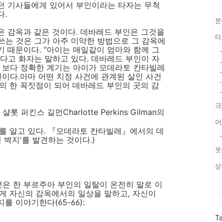
던 기사들에게 있어서 부인이라는 타자는 무척
다.
분
 감옥과 같은 것이다. 데바레드 부인은 그것을
타
 쓰는 것은 그가 아주 미약한 방법으로 그 감옥에
 때문이다. "아이는 매일같이 엄마와 함께 그
다고 화자는 말하고 있다. 데바레드 부인이 자
낀 보다 정확한 계기는 아이가 모데라토 칸타빌레
건이다.아마 어떤 치정 사건에 관계된 살인 사건
의 한 꼭짓점이 되어 데바레드 부인의 곳의 감
극
퍼킨스 길먼Charlotte Perkins Gilman의
어
를 알고 있다. 『모데라토 칸타빌레』에서의 데
 벽지'를 발견하는 것이다.)
웃
상
은 한 부르주아 부인의 일탈이 온전히 말로 이
게 자신의 감옥에서의 일상을 말하고, 자신이
 이야기한다(65-66):
T