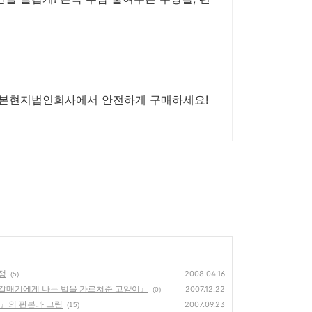
일본현지법인회사에서 안전하게 구매하세요!
쟁
2008.04.16
(5)
da『갈매기에게 나는 법을 가르쳐준 고양이』
2007.12.22
(0)
자』의 판본과 그림
2007.09.23
(15)