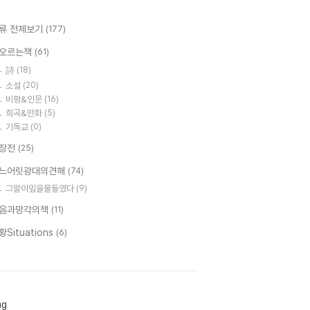
류 전체보기
(177)
오르는책
(61)
詩
(18)
소설
(20)
비평&인문
(16)
희곡&만화
(5)
기독교
(0)
장전
(25)
느어릿광대의견해
(74)
그말이잎을물들였다
(9)
음과망각의책
(11)
황Situations
(6)
ag