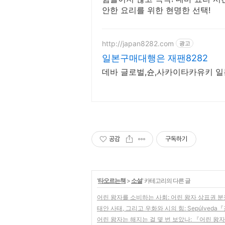
안한 요리를 위한 현명한 선택!
http://japan8282.com
광고
일본구매대행은 재팬8282
데바 글로벌,슌,사카이타카유키 
공감
구독하기
'
타오르는책
>
소설
' 카테고리의 다른 글
어린 왕자를 소비하는 사회: 어린 왕자 상표권 분
태안 사태, 그리고 우화와 시의 힘: Sepúlve
어린 왕자는 해지는 걸 몇 번 보았나: 『어린 왕