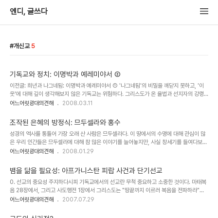
엔디, 글쓰다
개신교
5
기독교와 정치: 이명박과 예레미야서 ②
이전글: 희년과 나그네됨: 이명박과 예레미야서 ① '나그네됨'의 비밀을 깨닫지 못하고, '이
웃'에 대해 깊이 생각해보지 않은 기독교는 위험하다. 그리스도가 온 율법과 선지자의 강령
이라고 언급했던 것은 두 사랑의 계명, 곧 여호와에 대한 사랑과 이웃에 대한 사랑이다. 이와
어느어릿광대의견해
2008.03.11
같은 입장에서 사도 요한은 한 편지에서 다소 충격적인 발언을 한다(요일 4:20): 눈에 보이
는 형제를 사랑하지 않는 자가 어떻게 보이지 않는 하느님을 사랑할 수 있겠습니까? 그리스
조작된 은혜의 방정식: 므두셀라와 홍수
도인은 흔히 이웃 사랑에서 자주 인용되는 선한 사마리아인의 비유를 배울 필요가 있다. 도
성경의 역사를 통틀어 가장 오래 산 사람은 므두셀라다. 이 땅에서의 수명에 대해 관심이 많
움이 필요한 소외된 자를 돕는 선한 사마리아인이야말로 그리스도인의 모범이기 때문이다.
은 우리 인간들은 므두셀라에 대해 참 많은 이야기를 늘어놓지만, 사실 창세기를 들여다보면
사마리아인이 자신의 주머니를 털어 다른 사람을 도울 수 있었던 것은, 그가 그 돈을 스..
창세기 기자記者는 별다른 이야기를 하고 있지 않다(창 5:21-27): 에녹은 육십오 세에 므
어느어릿광대의견해
2008.01.29
두셀라를 낳았다. 에녹은 므두셀라를 낳은 다음 삼백 년 동안 하느님과 함께 살면서 아들딸
을 더 낳았다. 에녹은 모두 삼백육십오 년을 살았다. 에녹은 하느님과 함께 살다가 사라졌다.
뱀을 닮을 필요성: 아프가니스탄 피랍 사건과 단기선교
하느님께서 데려가신 것이다. 므두셀라는 백팔십칠 세에 라멕을 낳았다. 므두셀라는 라멕을
0. 선교의 중요성 주지하다시피 기독교에서의 선교란 무척 중요하고 소중한 것이다. 마태복
낳은 다음 칠백팔십이 년 동안 살면서 아들딸을 더 낳았다. 므두셀라는 모두 구백육십구 년
음 28장에서, 그리고 사도행전 1장에서 그리스도는 "땅끝까지 이르러 복음을 전파하라"고
을 살고 죽었다. 성경에 므두셀라가 등장하는 것은 이 일곱 절 두 문단이 전부다. 창..
명령을 내린다; 이를 지상至上 명령이라고 부르기도 한다. 그 이후, 기독교의 역사는 선교의
어느어릿광대의견해
2007.07.29
역사라고 봐도 과언이 아니다. 그러므로 모든 개개의 기독교인들은 예수가 보낸 선교사라고
보아야 옳다. 흔히 '임무'의 뜻으로도 쓰이는 mission은 본래 예수회Jésuite가 해외로 선