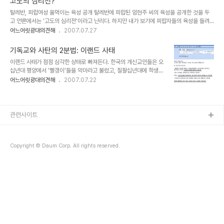
고도의 심리전?
교사를 파송할 때 사용했던 말로 '보내다'라는 뜻의 라띤어 'mittere'에서 나왔다고 한다. 선
탈레반, 피랍여성 울먹이는 육성 공개 탈레반에 피랍된 임현주 씨의 육성을 공개한 것을 두
교사를 보내는 일, 선교사로 가는 일은 기독교의 임무mission인 것이다. 그렇지만 여기서
고 언론에서는 '고도의 심리전'이라고 난리다. 하지만 내가 보기에 피랍자들의 육성을 들려
주의해야 할 것은, 영혼의 구원이 기독교의 존재 이유는 아니라는 점..
주는 것은 저런 국제적으로 알려진 단체뿐 아니라 우발적으로 어린이를 유괴하는 유괴범들
어느어릿광대의견해
2007.07.27
도 다 하는 기본적인 '협상' 방법이다. 상대를 잘 경계하고, 상대의 방법을 분석해야지 상대를
과장하는 것은 좋지 않다. 상대를 과장하는 과정에서 쓸데없이 감정이 들어갈 수 있고, 이 사
기독교와 사탄의 2분법: 이랜드 사태
안에는 또 민족주의가 개입할 가능성도 있다. 또 현재 사회에 만연한 개신교에 대한 반발심
이랜드 사태가 점점 심각한 상태로 빠져든다. 한국의 개신교인들은 오
리도 커질 염려가 있기 때문이다. 한 사람이 고인이 되기는 했지만, 나머지 사람들이라도 건
십년대 평양에서 '빨갱이'들을 악마라고 불렀고, 칠팔십년대에 학생운
강하게 무사히 돌아오기를 빈다. 그리고, 개신교도의 한 사람으로서 한국 개신교가 제발 좀 ..
동하고 노동운동하던 사람들을 마귀라고 불렀고, 오늘날 노조 간부들
어느어릿광대의견해
2007.07.22
을 사탄이라고 부르고 있다. 아우구스띠누스가 받아들인 플라톤주의
의 쉬운 2분법이 기됵교에게 익숙할 수밖에 없지만, 저런 명칭은 지나
치게 정치적이라서 더 부끄럽다: 일단 상대를 사탄이라고 부르는 순간
그 상대에 대한 모든 인식은 닫혀버리고 만다. 종교도 정치처럼 언어예
관련사이트
술이자 립서비스로 변하는 순간이다. 이럴 때 개신교인임이 무척이나
부끄럽다, 슬프다.
Copyright © Daum Corp. All rights reserved.