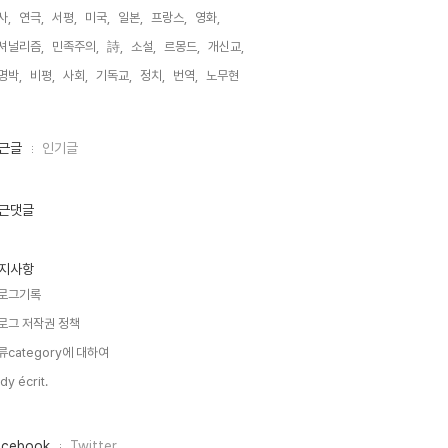
사,
연극,
서평,
미국,
일본,
프랑스,
영화,
셔널리즘,
민족주의,
詩,
소설,
르몽드,
개신교,
명박,
비평,
사회,
기독교,
정치,
번역,
노무현,
근글
인기글
근댓글
지사항
로그기록
로그 저작권 정책
류category에 대하여
dy écrit.
acebook
Twitter