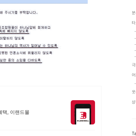
분
타
극
어
웃
상
혜택, 이랜드몰
T