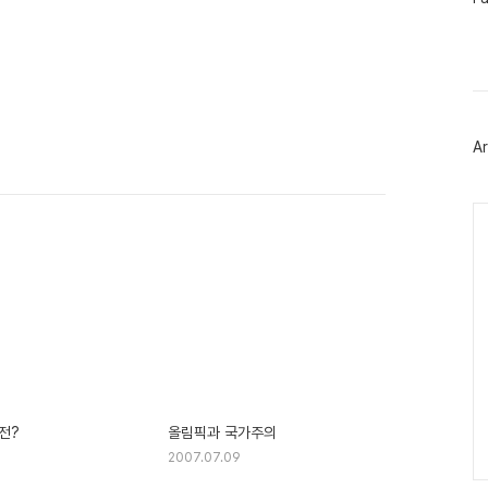
이
스
북
트
위
터
플
러
Ar
그
인
Ca
전?
올림픽과 국가주의
2007.07.09