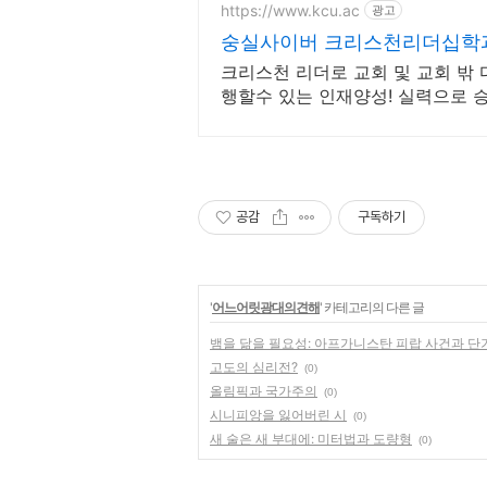
https://www.kcu.ac
광고
숭실사이버 크리스천리더십학과
크리스천 리더로 교회 및 교회 밖
행할수 있는 인재양성! 실력으로 
초 사이버대학교! 100% 온라인강의
공감
구독하기
'
어느어릿광대의견해
' 카테고리의 다른 글
뱀을 닮을 필요성: 아프가니스탄 피랍 사건과 
고도의 심리전?
(0)
올림픽과 국가주의
(0)
시니피앙을 잃어버린 시
(0)
새 술은 새 부대에: 미터법과 도량형
(0)