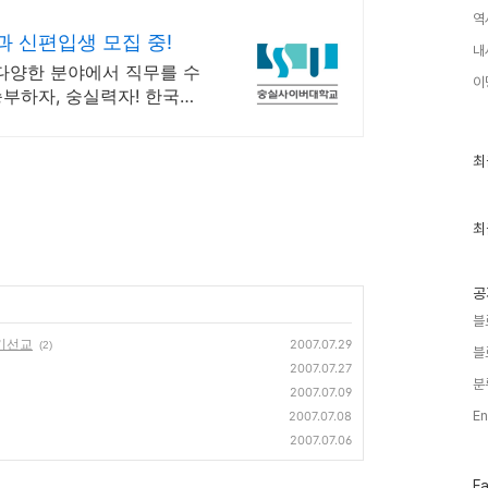
역
 신편입생 모집 중!
내
 다양한 분야에서 직무를 수
이
승부하자, 숭실력자! 한국최
!
최
최
근
글
과
인
최
기
글
공
블
단기선교
2007.07.29
(2)
블
2007.07.27
분
2007.07.09
En
2007.07.08
2007.07.06
페
F