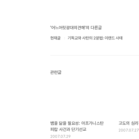
'어느어릿광대의견해'의 다른글
현재글
기독교와 사탄의 2분법: 이랜드 사태
관련글
뱀을 닮을 필요성: 아프가니스탄
고도의 심리
피랍 사건과 단기선교
2007.07.27
2007.07.29