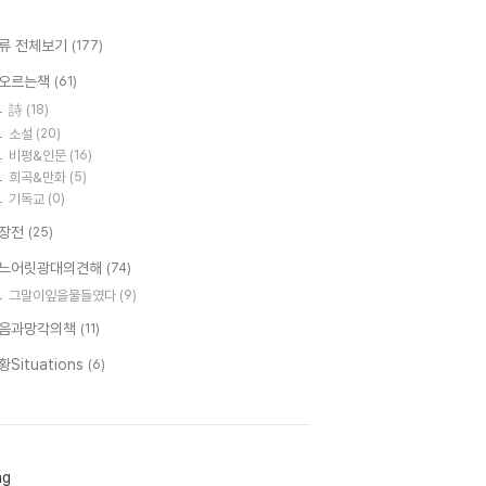
류 전체보기
(177)
오르는책
(61)
詩
(18)
소설
(20)
비평&인문
(16)
희곡&만화
(5)
기독교
(0)
장전
(25)
느어릿광대의견해
(74)
그말이잎을물들였다
(9)
음과망각의책
(11)
황Situations
(6)
ag