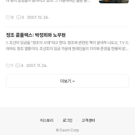
다'류의 칼럼들이 쏟아지고 있다. 그 가운데에는 출판 분야
나오는 할머니가 사실은 종로 낙원동 국밥집이 아니라 강
의 요구 사항도 있다. 당선자가 궁금해 하는 것은 국민들의
남에서 포장마차를 운영하고 있는 할머니이며, 광고에서는
요구 사항needs이고, 요구 사항이 적절할 경우 정책에 반
할머니가 전라도 사투리를 사용하지만 실제 고향은 충청도
작성시간
0
0
2007. 12. 26.
영해야 할 것이므로 이런 칼럼들의 존재 의의는 분명하다.
라는 점에서 문제가 있는 광고라는 논평을 발표하기도 했
게다가 이명박 당선자에게 흔히 부족한 부분으로 지적되는
다. 하지만 이와 같은 이른바 ‘위장 광고’ 논란은 ..
것이 문화 부분이다. 경영학과라는 이유도 있고, 대기업 건
정조 콤플렉스: 박정희와 노무현
설사 CEO 출신이라는 이유도 있다. 공약의 맨 앞자리를 경
글 내용
부 운하 등 건설 쪽에 배당한 이유도 있을 것이다. 선입견일
1. 조선의 임금들 "정조의 시대"라고 한다. 정조와 관련된 책이 쏟아져 나오고, TV 드
는지 모른다. 어쨌든 한 나라의 대통령으로서 문화 분야를
라마도 정조 열풍이다. 조선조의 임금 가운데 현대인들의 지지와 존경을 한몸에 받는
챙기는 것은 무척 중요하고, 그 가운데 출판은 문화의 핵심
인물은 많지 않다. 훈민정음을 창제한 세종대왕과 영조의 뒤를 이어 개혁을 펼친 정
이라는 자부심은 물론 매출 규모에 있어서도 '문화 산업' 가
조, 둘 뿐인 것 같다. 경국대전을 만든 성종은 널리 알려져 있지 않고, 사대주의를 탈
작성시간
1
4
2007. 11. 26.
운데 '가장 큰 파이'..
피하기 위해 노력했던 광해군에 대한 평가는 분분하다. 세조에 대한 심정적 거부와
이성적 칭찬은 이광수의 『단종애사』와 김동인의 『대수양』의 그늘에서 벗어나기 힘
들다. 세종대왕의 업적은 훈민정음 창제가 가장 빛나는 성과로 이야기되고 있다. 한
더보기
글의 우수성에 대해 말하자면, 사람들은 입에 거품을 물고 처음 듣는 서양의 언어학
자들과 작가들의 이름을 대면서 "그들이 칭찬했다"고 입..
의안내
티스토리
로그인
고객센터
© Daum Corp.