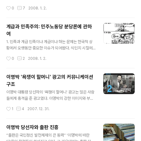
이 댓글 문화에 대한 반론이 있다는 것을 알게 되었다: 이명
작성시간
0
7
2008. 1. 2.
박 댓글 놀이가 찌질한 이유는 "경제만 살리면 그만이지"
댓글이 이명박이 아니라 이명박을 찍은 유권자들을 향한
풍자가 될 수 있다는 점에서 찌질하다고 주장하는 글이다.
계급과 민족주의: 민주노동당 분당론에 관하
하지만 나는 이 논의에 동의할 수 없고, 이와 같은 댓글 놀
여
이의 한계는 인정하고서라도 재미있으면서도 일말의 의미
글 내용
가 있는 이 놀이는 계속 즐길 수 있어야 한다고 생각한다. 1.
1. 민족과 계급 민족이냐 계급이냐 하는 문제는 한국적 상
"이게 다 노무현 때문이다." vs. "경제만 살리면 되지." 원
황에서 오랫동안 중요한 이슈가 되어왔다. 식민지 시절에
문에서 "노무현 때문이다."가 수구 언론을 향한 것인 반면
맑시즘을 받아들이고, 분단 시대를 거쳐 이를 정교화하는
작성시간
0
2
2008. 1. 2.
"경제..
과정을 겪어온 까닭이다. 민족의 독립이, 그리고 민족의 통
일이 오랫동안 지상과제였던 시절, 계급을 들먹이는 것은
반역이나 개인주의로 받아들여질 소지가 항상 있었다. 권
이명박 '욕쟁이 할머니' 광고의 커뮤니케이션
력을 장악하려는 음모로 받아들여지기도 했다. 한국의 대
구조
표적인 민족주의자 백범은 자서전에서 이렇게 적는다(김구
글 내용
1997, 313-314): 국민대회가 실패한 후 상해에서는 통일
이명박 대통령 당선자의 '욕쟁이 할머니' 광고는 많은 사람
이란 미명美名하에 공산당 운동이 끊어지지 않고 민족운
들에게 충격을 준 광고였다. 이명박의 강한 이미지와 부자
동자들을 종용하였다. 공산당 청년들은 여전히 양파로 나
이미지, 여러 가지 비리 이미지를 날리기 위해 정반대에서
작성시간
1
4
2007. 12. 31.
뉘어 동일한 목적과 동일한 명칭으로 '재在중국청년동
승부를 건 한나라당의 비장의 무기였다. 한나라당도 이명
맹'과 '주住중국청년동맹'을 조직하고, 상해의 우..
박도 분명히 서민이나 중산층이 아니라 계층적으로 상류층
을 지지 기반으로 하는 정책을 내세우고 있음이 분명하지
이명박 당선자와 출판 진흥
만, 선거전에서는 서민들의 표가 필요하기 때문에 만든 '웰
글 내용
“출판은 국민정신 발전체제의 큰 동력” '이명박에 바란
메이드' 이미지 광고였다. 대통합민주신당에서는 광고에