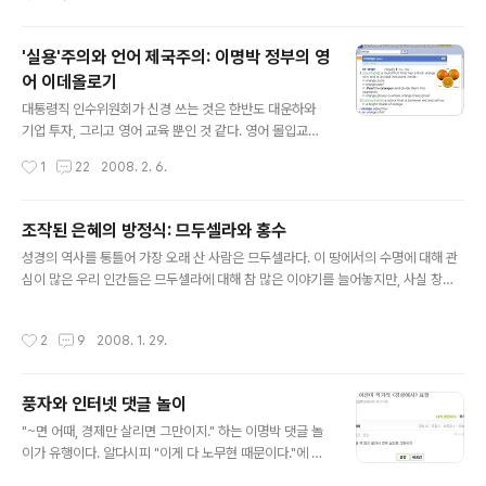
친구들이 있었을지 모른다. 하지만, 저 미끈거리는 눈물을 밟고 신촌까지 갈 엄두가
나지 않았다. 돌아오지 못할 것 같았다. 마침, 다행이었을까. 일이 진척을 보이지 않아
'실용'주의와 언어 제국주의: 이명박 정부의 영
결국 야근이었다. 하마터면 공허한 약속을 하나 더 만들 뻔했다. 747공약이 공약空
어 이데올로기
約이라고 특히 외국에서 말들이 많..
글 내용
대통령직 인수위원회가 신경 쓰는 것은 한반도 대운하와
기업 투자, 그리고 영어 교육 뿐인 것 같다. 영어 몰입교육
을 주창하다가 한 발 물러선 대통령직 인수위원회에서 다
작성시간
1
22
2008. 2. 6.
시 영어 이야기를 꺼냈다. 이경숙 위원장은 "처음 미국에
가서 (표기법 대로) '오렌지'를 달라고 했더니 못 알아들어
서 'Orange'라고 말하니 알아듣더라"는 자신의 경험담을
조작된 은혜의 방정식: 므두셀라와 홍수
소개하면서 영어 교육을 위해서 외래어 표기법을 바꾸자고
글 내용
성경의 역사를 통틀어 가장 오래 산 사람은 므두셀라다. 이 땅에서의 수명에 대해 관
제안했고, 인수위 공식적으로는 "학교 교육만으로 영어를
심이 많은 우리 인간들은 므두셀라에 대해 참 많은 이야기를 늘어놓지만, 사실 창세
해결하기 위해 5년간 4조원을 들이겠다"고 발표한 것이다.
기를 들여다보면 창세기 기자記者는 별다른 이야기를 하고 있지 않다(창 5:21-27):
이경숙 위원장은 적어도 한 대학의 교수로 오래 일했고 총
에녹은 육십오 세에 므두셀라를 낳았다. 에녹은 므두셀라를 낳은 다음 삼백 년 동안
장까지 지냈던 교육자다. 게다가 그런 사람이 국내에 TES
작성시간
2
9
2008. 1. 29.
하느님과 함께 살면서 아들딸을 더 낳았다. 에녹은 모두 삼백육십오 년을 살았다. 에
OL(Teaching English to Speakers of Other Lang
녹은 하느님과 함께 살다가 사라졌다. 하느님께서 데려가신 것이다. 므두셀라는 백팔
uag..
십칠 세에 라멕을 낳았다. 므두셀라는 라멕을 낳은 다음 칠백팔십이 년 동안 살면서
풍자와 인터넷 댓글 놀이
아들딸을 더 낳았다. 므두셀라는 모두 구백육십구 년을 살고 죽었다. 성경에 므두셀
글 내용
라가 등장하는 것은 이 일곱 절 두 문단이 전부다. 창..
"~면 어때, 경제만 살리면 그만이지." 하는 이명박 댓글 놀
이가 유행이다. 알다시피 "이게 다 노무현 때문이다."에 이
은 두 번째 정치 패러디 댓글이다. 민노씨.네 블로그를 통해