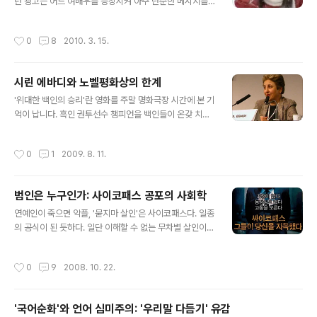
년 광고는 어느 여배우를 등장시켜 아주 단순한 메시지를
리는 사건--사고가 아니라--까지 저질렀다. '조국' 운운한
전하고 있었다: "여러분, 부자되세요. 꼭이요." 무차별 카드
발언의 여파는 컸다. 그에 대한 옹호는 지금도 정치적인 색
발급의 여파로 신용불량자가 매해 증가하던 시절이었다.
채를 띤다: 난자를 매매한 것은 그저 '국가를 위해 할 수 있
작성시간
0
8
2010. 3. 15.
광고는 대박을 쳤다. 카드사의 이미지도, 배우의 이미지도
는 일'이라고 간단히 면죄부가 부여된다; 가장 핵심적인 사
덩달아 올라갔다. 카드사로서는 소비자들이 원하는 지점을
안이라고 ..
정확히 공략한 셈이었다.소비자들은 모두 부자가 되기를
시린 에바디와 노벨평화상의 한계
원했다. 적어도 그런 말이라도 듣기를 바랐다. "부자되세
글 내용
요."그래서…… 그때부터였던 듯하다, 친한 사람들끼리 발
'위대한 백인의 승리'란 영화를 주말 명화극장 시간에 본 기
랄하게 "새해 복 많이 받아" 대신 "새해 돈 많이 받아" 하고
억이 납니다. 흑인 권투선수 챔피언을 백인들이 온갖 치사
인사를 주고 받았던 것은. 그 말은 묘하게도 위악爲惡스러
한 방법을 동원해서 아예 세상에서 매장시켜버리는 '치사
운 매력이 있었고, 또 누구에게나 어느 정도는 그런 욕심이
한 백인의 승리'를 그린 영화였습니다.지금 그런 치사한 백
작성시간
0
1
2009. 8. 11.
있었으므로 '진실'한 말이..
인의 승리가 만들어지고 있습니다. 오사마 빈 라덴이란 마
흔살짜리 사나이를 잡기 위해 정의의 가치를 앞세워 미국
은 아프가니스탄을 마구잡이로 폭격하고 있습니다.얄궃게
범인은 누구인가: 사이코패스 공포의 사회학
도 이런 때 유엔과 코피아난 사무총장님의 노벨평화상 수
글 내용
상 소식이 들려왔습니다. 나는 순진해서 그런지 노벨평화
연예인이 죽으면 악플, '묻지마 살인'은 사이코패스다. 일종
상 받는 사람은 절대 전쟁을 안할 거라 생각했는데, 노벨평
의 공식이 된 듯하다. 일단 이해할 수 없는 무차별 살인이
화상 수상자이신 우리 대통령 각하가 아프가니스탄 공격을
일어나면, 당연하다는 듯이 사이코패스부터 의심한다. 문
적극 지지하고 나섰습니다. 노벨평화상금이 어마어마하게
화일보가 인용한 전문가들의 말에 따르면, 사이코패스들은
작성시간
0
9
2008. 10. 22.
큰돈이라는데 주최측에서 그 상금을 돌려달라고 하지는 ..
치밀하며, 죄책감이 없고, 반사회적이지만, 평상시에 확인
이 불가능하다고 한다. 그런데 여기서 의문점이 생긴다. 그
럼 사이코패스는 왜 생기는 것이며 이들을 구별할 방법은
'국어순화'와 언어 심미주의: '우리말 다듬기' 유감
없을까? 사이코패스 범죄를 막으려면 어떻게 할 수 있을
글 내용