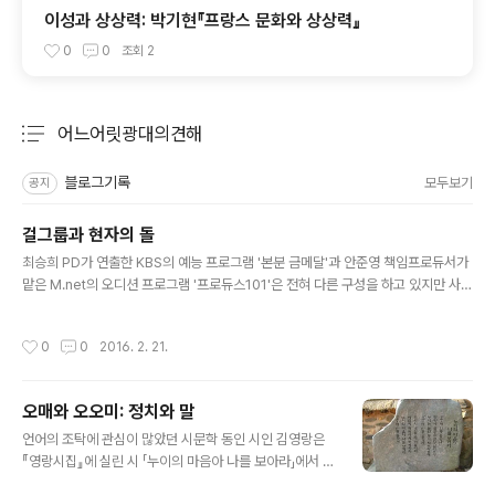
이성과 상상력: 박기현『프랑스 문화와 상상력』
0
0
조회
2
어느어릿광대의견해
분류 전체보기
주요 글 목록
블로그기록
모두보기
공지
걸그룹과 현자의 돌
글 내용
최승희 PD가 연출한 KBS의 예능 프로그램 '본분 금메달'과 안준영 책임프로듀서가
맡은 M.net의 오디션 프로그램 '프로듀스101'은 전혀 다른 구성을 하고 있지만 사실
본질은 같다. 이를테면 두 프로그램 사이의 간극은 딱 웃음과 눈물 사이의 간극과 같
다. 요컨대 걸그룹은 웃음을 팔고 걸그룹 지망자들은 눈물을 파는 우리 시대를 그대
작성시간
0
0
2016. 2. 21.
로 반영한 프로그램들이다. 아니 방송사들이 자신의 프로그램을 통해 직접 웅변하는
대로 정확히 말하자면 이렇게 정정할 수 있겠다: "걸그룹은 웃음을 팔아야 하고, 걸그
룹 지망자들은 눈물을 빼앗겨야 한다." 언론이 앞다퉈 보도한 내용이지만 굳이 반복
오매와 오오미: 정치와 말
하자면 '본분 금메달'은 "걸그룹은 항상 이미지 관리에 힘써야 한다"는 전제 아래 갑
글 내용
자기 바퀴벌레 모형을 내놓는다든지 해서 걸그룹을..
언어의 조탁에 관심이 많았던 시문학 동인 시인 김영랑은
『영랑시집』에 실린 시 「누이의 마음아 나를 보아라」에서 가
을이 깊어가는 시절에 대한 감탄이 담긴 누이의 한 마디를