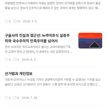
까? 목차 사이코패스, 사회의 불수의근? 사이코패스와 슈
무분별한 한자어나 외래어의 사용은 분명히 언어의 양극화를 심화시켜 정보의 불균
퍼테러리즘 사이코패스 사건 예방 범인은 누구인가? 사이
형을 낳는다. 정보가 민주적으로 배포되지 않는 곳에서 세계는 평평하지 않다. 때문
코패스, 사회의 불수의근?# 언론이 인용한 전문가들의 말
에 한자어나 서양 외국어 독해에 어려움을 겪는 대중들에게 외래어를 한국어로 옮기
만 들으면, 사이코패스는 우리가 어떻게 할 수 없는 사회의
는 운동은 소중한 의미를 갖는다.이를테면, '국어순화' 운동의 가장 큰 성과로 생각되
작성시간
0
15
2008. 9. 5.
불수의근不隨意筋이다. '재수 없이' 이 ..
는 '갓길'이 그렇다. 숄더shoulder나 노견路肩이라고 하면 썩 잘 다가오지 않는 개
념이 갓길이라고 하면 한눈에 무슨 뜻인지 알 것 같다. 게다가 갓길은 숄더나 노견보
다 훨씬 더 아름다운 말이다. 정과리(1998, 38)는 "'노견'이라는 가금家禽 종자 같
구술사의 진실과 점근선: 뉴라이트식 실증주
은 이름을 벗어던지고 새로 차려 입은 우리말이 상큼한 여성성을 연상케" 한다고 말
의와 국수주의적 민족주의를 넘어서
하기도 했다. 국립국어원에서 운영하는 우리말 다듬기 ..
글 내용
흔히 뉴라이트 역사교과서라고 불리는 교과서포럼의 『대
안 교과서 한국 근·현대사』가 내세우는 것은 실증주의다.
그들은 기존의 역사 교과서가 '좌편향'되어 있다고 비판하
작성시간
0
4
2008. 8. 3.
면서 교과서포럼 창립선언문을 통해 이렇게 자신들의 지향
점을 밝혔다: 은 대한민국의 과거를 미화하지도 않겠지만,
비하하지도 않을 것이다. 당연히 우편향도 아니고 좌편향
선거법과 개인정보
도 아니다. 오로지 있는 그대로 우리가 치열하게 살아온 과
글 내용
아침에 오마이뉴스 박성호 기자의 공정택지지문자 거부할 수 없었다는 기사를 보고
거를 맑은 거울에 비추어보는 것처럼 진솔하게 보고자 한
놀랐다. 교육감 선거본부의 선거 운동이 '스팸 문자'와 유사한 방식으로 진행되고 있
다. ‘실사구시(實事求是)’야말로 이 지향하고 있는 교과서
었다는 점 때문이었다. 제목에서도 볼 수 있듯이 박성호 기자는 그 문자를 거부할 수
철학이다. '좌편향'과 '우편향'을 벗어나겠다는 주장은 오래
없었다는 데에 초점을 맞추어 기사를 썼다. 그리고 선본의 사무실에 전화를 걸어 홍
도록 우파의 논리였던 '탈정치'와 다를 바가 없고, '실사구
작성시간
0
0
2008. 7. 28.
보과 번호를 알아냈지만 그쪽 전화도 아무도 받지 않았다고 썼다. 내가 같은 곳으로
시'라고 하는 것도 우파들이 말하는 '실용주의'의 정체가 밝
부터 문자를 받은 것은 오늘 낮 12시가 좀 넘어서였다. 문자 내용은 이랬다: [선거정
혀진 지금에 와서는 전혀 새로울 것이 ..