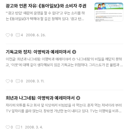
보]전교조 는안됩니다 공정 택 현교육감에게 표를몰아주세요! 거부0802855000
광고와 언론 자유: 《동아일보》와 소비자 주권
먼저 박 기자처럼 수신 거부 번호(080-285-5000)로 전화를 걸어봤지만 헛수고
글 내용
였다. 신호가 가는 듯 '따르릉' 하더니 이내 '뚜- ..
"'광고 탄압' 때문에 운영을 할 수 없다"고 우는 소리를 하
는 《동아일보》가 택해야 할 길은 정해져 있다. '광고 탄
압'이라고 하니까 70년대의 《동아일보》 백지광고 사태를
떠올리는 사람이 있을지 모르겠다. 사실 그 때의 《동아일
작성시간
0
4
2008. 6. 26.
보》는 대단했다. 1974년 10월 24일 《동아일보》 기자들은
'자유언론실천선언'을 박수로 채택하였다. 이것이 정부의
심기를 건드렸기 때문에 박 정권은 그 해 12월 16일부터
기독교와 정치: 이명박과 예레미야서 ②
광고주들을 압박하여 《동아일보》에 광고를 주지 못하도록
글 내용
했다. 《동아일보》는 75년 3월 결국 사주가 정부에 굴복할
이전글: 희년과 나그네됨: 이명박과 예레미야서 ① '나그네됨'의 비밀을 깨닫지 못하
때까지 한동안 백지광고 또는 격려 광고로만 채워졌다(강
고, '이웃'에 대해 깊이 생각해보지 않은 기독교는 위험하다. 그리스도가 온 율법과 선
준만 2000, 486-490). 《동아일보》 스스로도 당시 광고
지자의 강령이라고 언급했던 것은 두 사랑의 계명, 곧 여호와에 대한 사랑과 이웃에
탄압 받은 것을 자랑스럽게 여기는지 '東亞日報 민족과
대한 사랑이다. 이와 같은 입장에서 사도 요한은 한 편지에서 다소 충격적인 발언을
작성시간
0
0
2008. 3. 11.
더불어 80년..
한다(요일 4:20): 눈에 보이는 형제를 사랑하지 않는 자가 어떻게 보이지 않는 하느
님을 사랑할 수 있겠습니까? 그리스도인은 흔히 이웃 사랑에서 자주 인용되는 선한
사마리아인의 비유를 배울 필요가 있다. 도움이 필요한 소외된 자를 돕는 선한 사마
희년과 나그네됨: 이명박과 예레미야서 ①
리아인이야말로 그리스도인의 모범이기 때문이다. 사마리아인이 자신의 주머니를
글 내용
털어 다른 사람을 도울 수 있었던 것은, 그가 그 돈을 스..
자리에 외투를 두고 회사 앞 식당에서 비빔밥을 사 먹는다. 혼자 먹는 저녁이라 부러
TV 앞자리를 골라 앉는다. 창밖엔 가난한 눈이 내리고 있다. TV는 이명박을 비추고
있다, 두 손을 번쩍 든. 문득 술이 마시고 싶어진다. 아니, 실은 낮부터 저녁 술 약속을
잡으려고 했던 것이 기억난다. 회식이나 야근의 칼날을 비껴갈 수 있었던 친구들은
작성시간
0
1
2008. 3. 4.
많지 않았다. 그런 밤이었다. 신촌이라면, 아마 신촌이라면 함께 술을 마실 마음 맞는