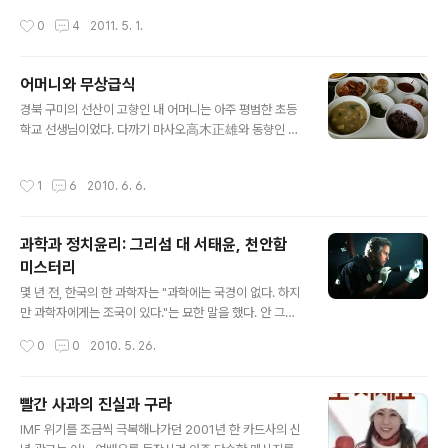
고스란히 옮겨놓았다. 내용으로만 보면 이 작품은 전적으
작성시간
0
4
2011. 5. 1.
로 그 누이의 말이 계기가 되어 쓰여진 작품으로 보이는데,
첫 연의 시작과 두 연의 마지막에서 똑같이 반복되는 그 한
마디가 시의 발단과 절정을 이루고 있기 때문이다. 「오-매
어머니와 무상급식
단풍들것네」 장광에 골불은 감닙 날러오아 누이는 놀란듯
글 내용
이 치어다보며 「오-매 단풍들것네」 추석이 내일모레 기둘
경북 구미의 선산이 고향인 내 어머니는 아주 평범한 초등
니리 바람이 자지어서 걱졍이리 누이의 마음아 나를보아라
학교 선생님이었다. 다까기 마사오高木正雄와 동향인 탓
「오-매 단풍들것네」 - 김영랑, 「누이의 마음아 나를 보아라」
에 비생산적인 오해를 사기도 했고, 실제로 아직도 그를 위
전문 강희숙 조선대 교수의 전라도의 언어 11: “오메 단풍
인 중 하나로 꼽고 있지만, 글쎄 정치와는 별 무관한 삶을
작성시간
1
6
2010. 6. 6.
들것네”에 따르면 호남..
살아왔다고 스스로 믿는 한 교사였을 뿐이다. 자식인 내가
이명박이 대통령 돼서는 안 된다고 안 된다고 길길이 뛰니
까 대신 이회창을 찍은, 그런 TK 출신의 한 사람일 뿐이다.
과학과 정치윤리: 그리섬 대 서태윤, 천안함
어머니가 대구교대를 졸업하고 초등학교 선생님이 된 것
미스터리
은, 어쩌면 가난 때문이었다. 당시 교대는 2년제였고, 학비
글 내용
가 무료였다. 대신 졸업 후에는 반드시 몇 년 이상 교사로
몇 년 전, 한국의 한 과학자는 "과학에는 국경이 없다. 하지
근무해야 한다는 조건이 붙었다. 교사 인력이 부족했던 시
만 과학자에게는 조국이 있다."는 묘한 말을 했다. 안 그래
절이라 그런 식으로 양성하려 했던 것 같다. 지금 같으면 상
도 가득할 대로 가득한 한국인의 국가주의nationalisme
작성시간
0
0
2010. 5. 26.
상도 못할 이야기다. 학비가 ..
를 자극했던 그 말은, 비록 빠스뙤르Pasteur가 먼저 비슷
한 말을 했다고 하더라도, 결코 '과학적'인 언사라고는 할
수 없었다. 조국을 위한다는 명목 때문인지 몰라도, 실제로
빨간 사과의 진실과 구라
그는 여성의 난자를 구입하는 비윤리적인 행태에서부터 1
글 내용
IMF 위기를 조금씩 극복해나가던 2001년 한 카드사의 신
차 자료 조작이라는 과학의 가장 기본적인 원칙까지 저버