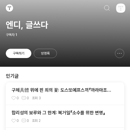
검색하기
티스토리
엔디, 글쓰다
구독자
1
구독하기
방명록
신고하기 레이어
열기
인기글
구체具體 위에 핀 죄의 꽃: 도스또예프스끼『까라마조프
씨네 형제들』
0
0
조회
3
합리성의 보루와 그 한계: 복거일『소수를 위한 변명』
0
0
조회
2