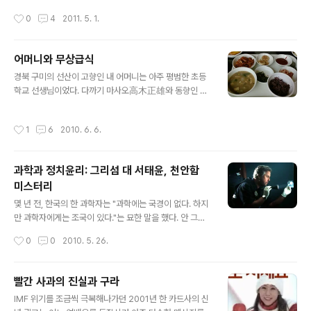
고스란히 옮겨놓았다. 내용으로만 보면 이 작품은 전적으
작성시간
0
4
2011. 5. 1.
로 그 누이의 말이 계기가 되어 쓰여진 작품으로 보이는데,
첫 연의 시작과 두 연의 마지막에서 똑같이 반복되는 그 한
마디가 시의 발단과 절정을 이루고 있기 때문이다. 「오-매
어머니와 무상급식
단풍들것네」 장광에 골불은 감닙 날러오아 누이는 놀란듯
글 내용
이 치어다보며 「오-매 단풍들것네」 추석이 내일모레 기둘
경북 구미의 선산이 고향인 내 어머니는 아주 평범한 초등
니리 바람이 자지어서 걱졍이리 누이의 마음아 나를보아라
학교 선생님이었다. 다까기 마사오高木正雄와 동향인 탓
「오-매 단풍들것네」 - 김영랑, 「누이의 마음아 나를 보아라」
에 비생산적인 오해를 사기도 했고, 실제로 아직도 그를 위
전문 강희숙 조선대 교수의 전라도의 언어 11: “오메 단풍
인 중 하나로 꼽고 있지만, 글쎄 정치와는 별 무관한 삶을
작성시간
1
6
2010. 6. 6.
들것네”에 따르면 호남..
살아왔다고 스스로 믿는 한 교사였을 뿐이다. 자식인 내가
이명박이 대통령 돼서는 안 된다고 안 된다고 길길이 뛰니
까 대신 이회창을 찍은, 그런 TK 출신의 한 사람일 뿐이다.
과학과 정치윤리: 그리섬 대 서태윤, 천안함
어머니가 대구교대를 졸업하고 초등학교 선생님이 된 것
미스터리
은, 어쩌면 가난 때문이었다. 당시 교대는 2년제였고, 학비
글 내용
가 무료였다. 대신 졸업 후에는 반드시 몇 년 이상 교사로
몇 년 전, 한국의 한 과학자는 "과학에는 국경이 없다. 하지
근무해야 한다는 조건이 붙었다. 교사 인력이 부족했던 시
만 과학자에게는 조국이 있다."는 묘한 말을 했다. 안 그래
절이라 그런 식으로 양성하려 했던 것 같다. 지금 같으면 상
도 가득할 대로 가득한 한국인의 국가주의nationalisme
작성시간
0
0
2010. 5. 26.
상도 못할 이야기다. 학비가 ..
를 자극했던 그 말은, 비록 빠스뙤르Pasteur가 먼저 비슷
한 말을 했다고 하더라도, 결코 '과학적'인 언사라고는 할
수 없었다. 조국을 위한다는 명목 때문인지 몰라도, 실제로
빨간 사과의 진실과 구라
그는 여성의 난자를 구입하는 비윤리적인 행태에서부터 1
글 내용
IMF 위기를 조금씩 극복해나가던 2001년 한 카드사의 신
차 자료 조작이라는 과학의 가장 기본적인 원칙까지 저버