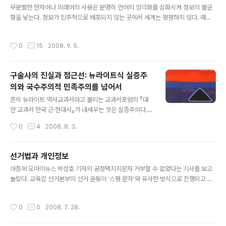
까? 목차 사이코패스, 사회의 불수의근? 사이코패스와 슈
무분별한 한자어나 외래어의 사용은 분명히 언어의 양극화를 심화시켜 정보의 불균
퍼테러리즘 사이코패스 사건 예방 범인은 누구인가? 사이
형을 낳는다. 정보가 민주적으로 배포되지 않는 곳에서 세계는 평평하지 않다. 때문
코패스, 사회의 불수의근?# 언론이 인용한 전문가들의 말
에 한자어나 서양 외국어 독해에 어려움을 겪는 대중들에게 외래어를 한국어로 옮기
만 들으면, 사이코패스는 우리가 어떻게 할 수 없는 사회의
는 운동은 소중한 의미를 갖는다.이를테면, '국어순화' 운동의 가장 큰 성과로 생각되
작성시간
0
15
2008. 9. 5.
불수의근不隨意筋이다. '재수 없이' 이 ..
는 '갓길'이 그렇다. 숄더shoulder나 노견路肩이라고 하면 썩 잘 다가오지 않는 개
념이 갓길이라고 하면 한눈에 무슨 뜻인지 알 것 같다. 게다가 갓길은 숄더나 노견보
다 훨씬 더 아름다운 말이다. 정과리(1998, 38)는 "'노견'이라는 가금家禽 종자 같
구술사의 진실과 점근선: 뉴라이트식 실증주
은 이름을 벗어던지고 새로 차려 입은 우리말이 상큼한 여성성을 연상케" 한다고 말
의와 국수주의적 민족주의를 넘어서
하기도 했다. 국립국어원에서 운영하는 우리말 다듬기 ..
글 내용
흔히 뉴라이트 역사교과서라고 불리는 교과서포럼의 『대
안 교과서 한국 근·현대사』가 내세우는 것은 실증주의다.
그들은 기존의 역사 교과서가 '좌편향'되어 있다고 비판하
작성시간
0
4
2008. 8. 3.
면서 교과서포럼 창립선언문을 통해 이렇게 자신들의 지향
점을 밝혔다: 은 대한민국의 과거를 미화하지도 않겠지만,
비하하지도 않을 것이다. 당연히 우편향도 아니고 좌편향
선거법과 개인정보
도 아니다. 오로지 있는 그대로 우리가 치열하게 살아온 과
글 내용
아침에 오마이뉴스 박성호 기자의 공정택지지문자 거부할 수 없었다는 기사를 보고
거를 맑은 거울에 비추어보는 것처럼 진솔하게 보고자 한
놀랐다. 교육감 선거본부의 선거 운동이 '스팸 문자'와 유사한 방식으로 진행되고 있
다. ‘실사구시(實事求是)’야말로 이 지향하고 있는 교과서
었다는 점 때문이었다. 제목에서도 볼 수 있듯이 박성호 기자는 그 문자를 거부할 수
철학이다. '좌편향'과 '우편향'을 벗어나겠다는 주장은 오래
없었다는 데에 초점을 맞추어 기사를 썼다. 그리고 선본의 사무실에 전화를 걸어 홍
도록 우파의 논리였던 '탈정치'와 다를 바가 없고, '실사구
작성시간
0
0
2008. 7. 28.
보과 번호를 알아냈지만 그쪽 전화도 아무도 받지 않았다고 썼다. 내가 같은 곳으로
시'라고 하는 것도 우파들이 말하는 '실용주의'의 정체가 밝
부터 문자를 받은 것은 오늘 낮 12시가 좀 넘어서였다. 문자 내용은 이랬다: [선거정
혀진 지금에 와서는 전혀 새로울 것이 ..