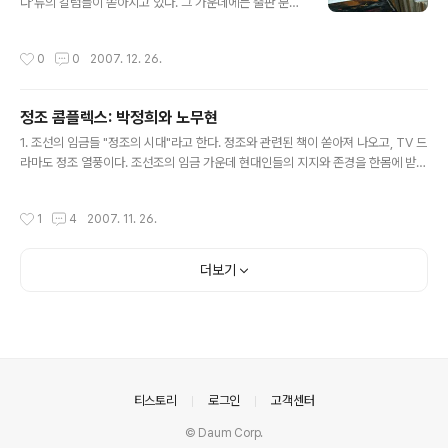
다'류의 칼럼들이 쏟아지고 있다. 그 가운데에는 출판 분야
나오는 할머니가 사실은 종로 낙원동 국밥집이 아니라 강
의 요구 사항도 있다. 당선자가 궁금해 하는 것은 국민들의
남에서 포장마차를 운영하고 있는 할머니이며, 광고에서는
요구 사항needs이고, 요구 사항이 적절할 경우 정책에 반
할머니가 전라도 사투리를 사용하지만 실제 고향은 충청도
작성시간
0
0
2007. 12. 26.
영해야 할 것이므로 이런 칼럼들의 존재 의의는 분명하다.
라는 점에서 문제가 있는 광고라는 논평을 발표하기도 했
게다가 이명박 당선자에게 흔히 부족한 부분으로 지적되는
다. 하지만 이와 같은 이른바 ‘위장 광고’ 논란은 ..
것이 문화 부분이다. 경영학과라는 이유도 있고, 대기업 건
정조 콤플렉스: 박정희와 노무현
설사 CEO 출신이라는 이유도 있다. 공약의 맨 앞자리를 경
글 내용
부 운하 등 건설 쪽에 배당한 이유도 있을 것이다. 선입견일
1. 조선의 임금들 "정조의 시대"라고 한다. 정조와 관련된 책이 쏟아져 나오고, TV 드
는지 모른다. 어쨌든 한 나라의 대통령으로서 문화 분야를
라마도 정조 열풍이다. 조선조의 임금 가운데 현대인들의 지지와 존경을 한몸에 받는
챙기는 것은 무척 중요하고, 그 가운데 출판은 문화의 핵심
인물은 많지 않다. 훈민정음을 창제한 세종대왕과 영조의 뒤를 이어 개혁을 펼친 정
이라는 자부심은 물론 매출 규모에 있어서도 '문화 산업' 가
조, 둘 뿐인 것 같다. 경국대전을 만든 성종은 널리 알려져 있지 않고, 사대주의를 탈
작성시간
1
4
2007. 11. 26.
운데 '가장 큰 파이'..
피하기 위해 노력했던 광해군에 대한 평가는 분분하다. 세조에 대한 심정적 거부와
이성적 칭찬은 이광수의 『단종애사』와 김동인의 『대수양』의 그늘에서 벗어나기 힘
들다. 세종대왕의 업적은 훈민정음 창제가 가장 빛나는 성과로 이야기되고 있다. 한
더보기
글의 우수성에 대해 말하자면, 사람들은 입에 거품을 물고 처음 듣는 서양의 언어학
자들과 작가들의 이름을 대면서 "그들이 칭찬했다"고 입..
의안내
티스토리
로그인
고객센터
© Daum Corp.