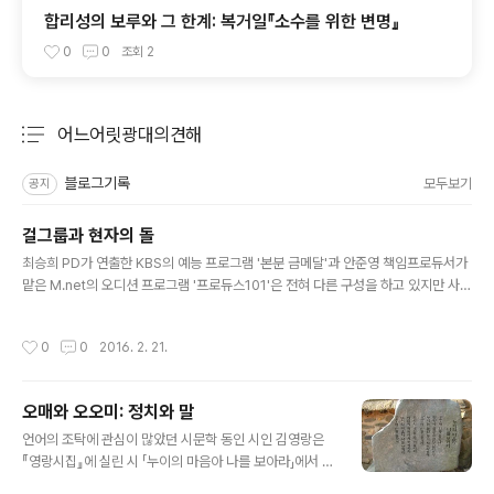
합리성의 보루와 그 한계: 복거일『소수를 위한 변명』
0
0
조회
2
어느어릿광대의견해
분류 전체보기
주요 글 목록
블로그기록
모두보기
공지
걸그룹과 현자의 돌
글 내용
최승희 PD가 연출한 KBS의 예능 프로그램 '본분 금메달'과 안준영 책임프로듀서가
맡은 M.net의 오디션 프로그램 '프로듀스101'은 전혀 다른 구성을 하고 있지만 사실
본질은 같다. 이를테면 두 프로그램 사이의 간극은 딱 웃음과 눈물 사이의 간극과 같
다. 요컨대 걸그룹은 웃음을 팔고 걸그룹 지망자들은 눈물을 파는 우리 시대를 그대
작성시간
0
0
2016. 2. 21.
로 반영한 프로그램들이다. 아니 방송사들이 자신의 프로그램을 통해 직접 웅변하는
대로 정확히 말하자면 이렇게 정정할 수 있겠다: "걸그룹은 웃음을 팔아야 하고, 걸그
룹 지망자들은 눈물을 빼앗겨야 한다." 언론이 앞다퉈 보도한 내용이지만 굳이 반복
오매와 오오미: 정치와 말
하자면 '본분 금메달'은 "걸그룹은 항상 이미지 관리에 힘써야 한다"는 전제 아래 갑
글 내용
자기 바퀴벌레 모형을 내놓는다든지 해서 걸그룹을..
언어의 조탁에 관심이 많았던 시문학 동인 시인 김영랑은
『영랑시집』에 실린 시 「누이의 마음아 나를 보아라」에서 가
을이 깊어가는 시절에 대한 감탄이 담긴 누이의 한 마디를