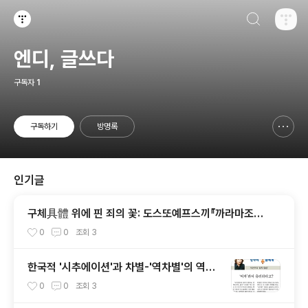
검색하기
티스토리
엔디, 글쓰다
구독자
1
구독하기
방명록
신고하기 레이어
열기
인기글
구체具體 위에 핀 죄의 꽃: 도스또예프스끼『까라마조프
씨네 형제들』
0
0
조회
3
한국적 '시추에이션'과 차별-'역차별'의 역학
관계
0
0
조회
3