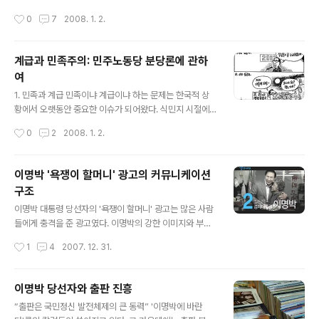
이 댓글 문화에 대한 반론이 있다는 것을 알게 되었다: 이명
작성시간
0
7
2008. 1. 2.
박 댓글 놀이가 찌질한 이유는 "경제만 살리면 그만이지"
댓글이 이명박이 아니라 이명박을 찍은 유권자들을 향한
풍자가 될 수 있다는 점에서 찌질하다고 주장하는 글이다.
계급과 민족주의: 민주노동당 분당론에 관하
하지만 나는 이 논의에 동의할 수 없고, 이와 같은 댓글 놀
여
이의 한계는 인정하고서라도 재미있으면서도 일말의 의미
글 내용
가 있는 이 놀이는 계속 즐길 수 있어야 한다고 생각한다. 1.
1. 민족과 계급 민족이냐 계급이냐 하는 문제는 한국적 상
"이게 다 노무현 때문이다." vs. "경제만 살리면 되지." 원
황에서 오랫동안 중요한 이슈가 되어왔다. 식민지 시절에
문에서 "노무현 때문이다."가 수구 언론을 향한 것인 반면
맑시즘을 받아들이고, 분단 시대를 거쳐 이를 정교화하는
작성시간
0
2
2008. 1. 2.
"경제..
과정을 겪어온 까닭이다. 민족의 독립이, 그리고 민족의 통
일이 오랫동안 지상과제였던 시절, 계급을 들먹이는 것은
반역이나 개인주의로 받아들여질 소지가 항상 있었다. 권
이명박 '욕쟁이 할머니' 광고의 커뮤니케이션
력을 장악하려는 음모로 받아들여지기도 했다. 한국의 대
구조
표적인 민족주의자 백범은 자서전에서 이렇게 적는다(김구
글 내용
1997, 313-314): 국민대회가 실패한 후 상해에서는 통일
이명박 대통령 당선자의 '욕쟁이 할머니' 광고는 많은 사람
이란 미명美名하에 공산당 운동이 끊어지지 않고 민족운
들에게 충격을 준 광고였다. 이명박의 강한 이미지와 부자
동자들을 종용하였다. 공산당 청년들은 여전히 양파로 나
이미지, 여러 가지 비리 이미지를 날리기 위해 정반대에서
작성시간
1
4
2007. 12. 31.
뉘어 동일한 목적과 동일한 명칭으로 '재在중국청년동
승부를 건 한나라당의 비장의 무기였다. 한나라당도 이명
맹'과 '주住중국청년동맹'을 조직하고, 상해의 우..
박도 분명히 서민이나 중산층이 아니라 계층적으로 상류층
을 지지 기반으로 하는 정책을 내세우고 있음이 분명하지
이명박 당선자와 출판 진흥
만, 선거전에서는 서민들의 표가 필요하기 때문에 만든 '웰
글 내용
“출판은 국민정신 발전체제의 큰 동력” '이명박에 바란
메이드' 이미지 광고였다. 대통합민주신당에서는 광고에