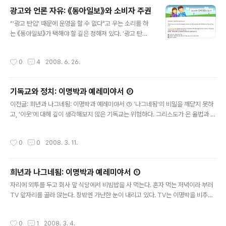
보]전교조 는안됩니다 공정 택 현교육감에게 표를몰아주세요! 거부0802855000
광고와 언론 자유: 《동아일보》와 소비자 주권
먼저 박 기자처럼 수신 거부 번호(080-285-5000)로 전화를 걸어봤지만 헛수고
글 내용
였다. 신호가 가는 듯 '따르릉' 하더니 이내 '뚜- ..
"'광고 탄압' 때문에 운영을 할 수 없다"고 우는 소리를 하
는 《동아일보》가 택해야 할 길은 정해져 있다. '광고 탄
압'이라고 하니까 70년대의 《동아일보》 백지광고 사태를
떠올리는 사람이 있을지 모르겠다. 사실 그 때의 《동아일
작성시간
0
4
2008. 6. 26.
보》는 대단했다. 1974년 10월 24일 《동아일보》 기자들은
'자유언론실천선언'을 박수로 채택하였다. 이것이 정부의
심기를 건드렸기 때문에 박 정권은 그 해 12월 16일부터
기독교와 정치: 이명박과 예레미야서 ②
광고주들을 압박하여 《동아일보》에 광고를 주지 못하도록
글 내용
했다. 《동아일보》는 75년 3월 결국 사주가 정부에 굴복할
이전글: 희년과 나그네됨: 이명박과 예레미야서 ① '나그네됨'의 비밀을 깨닫지 못하
때까지 한동안 백지광고 또는 격려 광고로만 채워졌다(강
고, '이웃'에 대해 깊이 생각해보지 않은 기독교는 위험하다. 그리스도가 온 율법과 선
준만 2000, 486-490). 《동아일보》 스스로도 당시 광고
지자의 강령이라고 언급했던 것은 두 사랑의 계명, 곧 여호와에 대한 사랑과 이웃에
탄압 받은 것을 자랑스럽게 여기는지 '東亞日報 민족과
대한 사랑이다. 이와 같은 입장에서 사도 요한은 한 편지에서 다소 충격적인 발언을
작성시간
0
0
2008. 3. 11.
더불어 80년..
한다(요일 4:20): 눈에 보이는 형제를 사랑하지 않는 자가 어떻게 보이지 않는 하느
님을 사랑할 수 있겠습니까? 그리스도인은 흔히 이웃 사랑에서 자주 인용되는 선한
사마리아인의 비유를 배울 필요가 있다. 도움이 필요한 소외된 자를 돕는 선한 사마
희년과 나그네됨: 이명박과 예레미야서 ①
리아인이야말로 그리스도인의 모범이기 때문이다. 사마리아인이 자신의 주머니를
글 내용
털어 다른 사람을 도울 수 있었던 것은, 그가 그 돈을 스..
자리에 외투를 두고 회사 앞 식당에서 비빔밥을 사 먹는다. 혼자 먹는 저녁이라 부러
TV 앞자리를 골라 앉는다. 창밖엔 가난한 눈이 내리고 있다. TV는 이명박을 비추고
있다, 두 손을 번쩍 든. 문득 술이 마시고 싶어진다. 아니, 실은 낮부터 저녁 술 약속을
잡으려고 했던 것이 기억난다. 회식이나 야근의 칼날을 비껴갈 수 있었던 친구들은
작성시간
0
1
2008. 3. 4.
많지 않았다. 그런 밤이었다. 신촌이라면, 아마 신촌이라면 함께 술을 마실 마음 맞는