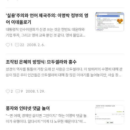
친구들이 있었을지 모른다. 하지만, 저 미끈거리는 눈물을 밟고 신촌까지 갈 엄두가
나지 않았다. 돌아오지 못할 것 같았다. 마침, 다행이었을까. 일이 진척을 보이지 않아
'실용'주의와 언어 제국주의: 이명박 정부의 영
결국 야근이었다. 하마터면 공허한 약속을 하나 더 만들 뻔했다. 747공약이 공약空
어 이데올로기
約이라고 특히 외국에서 말들이 많..
글 내용
대통령직 인수위원회가 신경 쓰는 것은 한반도 대운하와
기업 투자, 그리고 영어 교육 뿐인 것 같다. 영어 몰입교육
을 주창하다가 한 발 물러선 대통령직 인수위원회에서 다
작성시간
1
22
2008. 2. 6.
시 영어 이야기를 꺼냈다. 이경숙 위원장은 "처음 미국에
가서 (표기법 대로) '오렌지'를 달라고 했더니 못 알아들어
서 'Orange'라고 말하니 알아듣더라"는 자신의 경험담을
조작된 은혜의 방정식: 므두셀라와 홍수
소개하면서 영어 교육을 위해서 외래어 표기법을 바꾸자고
글 내용
성경의 역사를 통틀어 가장 오래 산 사람은 므두셀라다. 이 땅에서의 수명에 대해 관
제안했고, 인수위 공식적으로는 "학교 교육만으로 영어를
심이 많은 우리 인간들은 므두셀라에 대해 참 많은 이야기를 늘어놓지만, 사실 창세
해결하기 위해 5년간 4조원을 들이겠다"고 발표한 것이다.
기를 들여다보면 창세기 기자記者는 별다른 이야기를 하고 있지 않다(창 5:21-27):
이경숙 위원장은 적어도 한 대학의 교수로 오래 일했고 총
에녹은 육십오 세에 므두셀라를 낳았다. 에녹은 므두셀라를 낳은 다음 삼백 년 동안
장까지 지냈던 교육자다. 게다가 그런 사람이 국내에 TES
작성시간
2
9
2008. 1. 29.
하느님과 함께 살면서 아들딸을 더 낳았다. 에녹은 모두 삼백육십오 년을 살았다. 에
OL(Teaching English to Speakers of Other Lang
녹은 하느님과 함께 살다가 사라졌다. 하느님께서 데려가신 것이다. 므두셀라는 백팔
uag..
십칠 세에 라멕을 낳았다. 므두셀라는 라멕을 낳은 다음 칠백팔십이 년 동안 살면서
풍자와 인터넷 댓글 놀이
아들딸을 더 낳았다. 므두셀라는 모두 구백육십구 년을 살고 죽었다. 성경에 므두셀
글 내용
라가 등장하는 것은 이 일곱 절 두 문단이 전부다. 창..
"~면 어때, 경제만 살리면 그만이지." 하는 이명박 댓글 놀
이가 유행이다. 알다시피 "이게 다 노무현 때문이다."에 이
은 두 번째 정치 패러디 댓글이다. 민노씨.네 블로그를 통해