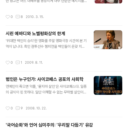
년 광고는 어느 여배우를 등장시켜 아주 단순한 메시지를
리는 사건--사고가 아니라--까지 저질렀다. '조국' 운운한
전하고 있었다: "여러분, 부자되세요. 꼭이요." 무차별 카드
발언의 여파는 컸다. 그에 대한 옹호는 지금도 정치적인 색
발급의 여파로 신용불량자가 매해 증가하던 시절이었다.
채를 띤다: 난자를 매매한 것은 그저 '국가를 위해 할 수 있
작성시간
0
8
2010. 3. 15.
광고는 대박을 쳤다. 카드사의 이미지도, 배우의 이미지도
는 일'이라고 간단히 면죄부가 부여된다; 가장 핵심적인 사
덩달아 올라갔다. 카드사로서는 소비자들이 원하는 지점을
안이라고 ..
정확히 공략한 셈이었다.소비자들은 모두 부자가 되기를
시린 에바디와 노벨평화상의 한계
원했다. 적어도 그런 말이라도 듣기를 바랐다. "부자되세
글 내용
요."그래서…… 그때부터였던 듯하다, 친한 사람들끼리 발
'위대한 백인의 승리'란 영화를 주말 명화극장 시간에 본 기
랄하게 "새해 복 많이 받아" 대신 "새해 돈 많이 받아" 하고
억이 납니다. 흑인 권투선수 챔피언을 백인들이 온갖 치사
인사를 주고 받았던 것은. 그 말은 묘하게도 위악爲惡스러
한 방법을 동원해서 아예 세상에서 매장시켜버리는 '치사
운 매력이 있었고, 또 누구에게나 어느 정도는 그런 욕심이
한 백인의 승리'를 그린 영화였습니다.지금 그런 치사한 백
작성시간
0
1
2009. 8. 11.
있었으므로 '진실'한 말이..
인의 승리가 만들어지고 있습니다. 오사마 빈 라덴이란 마
흔살짜리 사나이를 잡기 위해 정의의 가치를 앞세워 미국
은 아프가니스탄을 마구잡이로 폭격하고 있습니다.얄궃게
범인은 누구인가: 사이코패스 공포의 사회학
도 이런 때 유엔과 코피아난 사무총장님의 노벨평화상 수
글 내용
상 소식이 들려왔습니다. 나는 순진해서 그런지 노벨평화
연예인이 죽으면 악플, '묻지마 살인'은 사이코패스다. 일종
상 받는 사람은 절대 전쟁을 안할 거라 생각했는데, 노벨평
의 공식이 된 듯하다. 일단 이해할 수 없는 무차별 살인이
화상 수상자이신 우리 대통령 각하가 아프가니스탄 공격을
일어나면, 당연하다는 듯이 사이코패스부터 의심한다. 문
적극 지지하고 나섰습니다. 노벨평화상금이 어마어마하게
화일보가 인용한 전문가들의 말에 따르면, 사이코패스들은
작성시간
0
9
2008. 10. 22.
큰돈이라는데 주최측에서 그 상금을 돌려달라고 하지는 ..
치밀하며, 죄책감이 없고, 반사회적이지만, 평상시에 확인
이 불가능하다고 한다. 그런데 여기서 의문점이 생긴다. 그
럼 사이코패스는 왜 생기는 것이며 이들을 구별할 방법은
'국어순화'와 언어 심미주의: '우리말 다듬기' 유감
없을까? 사이코패스 범죄를 막으려면 어떻게 할 수 있을
글 내용