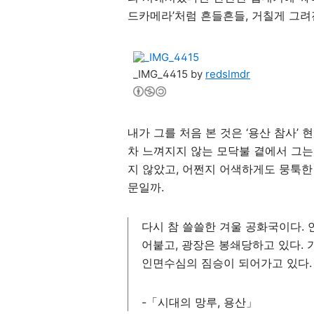
드카메라’처럼 흔들흔들, 거칠게 그려
_IMG_4415 by
redslmdr
내가 그를 처음 본 것은 ‘용산 참사’
차 느껴지지 않는 모닥불 곁에서 그는
지 않았고, 어쩐지 어색하게도 뭉툭한
문일까.
다시 참 쓸쓸한 겨울 공화국이다. 
어붙고, 광장은 봉쇄당하고 있다. 
인면수심의 짐승이 되어가고 있다.
-「시대의 망루, 용산」