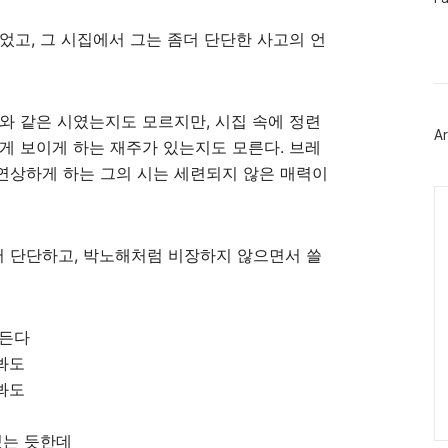
이
스
었고, 그 시집에서 그는 좀더 단단한 사고의 언
북
트
위
터
플
와 같은 시였는지도 모르지만, 시집 속에 정련
러
Ar
그
게 보이게 하는 재주가 있는지도 모른다. 브레
인
연상하게 하는 그의 시는 세련되지 않은 매력이
Ca
 단단하고, 박노해처럼 비장하지 않으면서 쓸
 든다
봐도
봐도
있는 듯한데