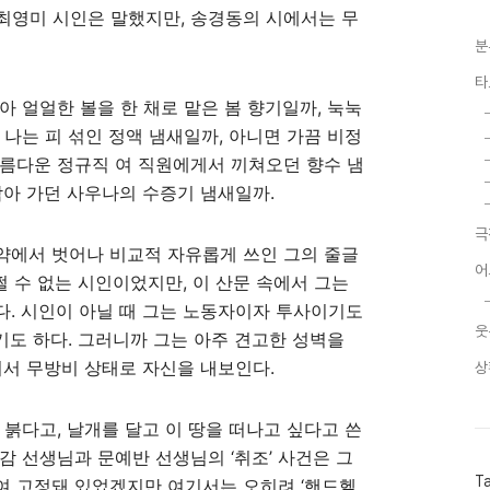
 최영미 시인은 말했지만, 송경동의 시에서는 무
분
타
아 얼얼한 볼을 한 채로 맡은 봄 향기일까, 눅눅
 나는 피 섞인 정액 냄새일까, 아니면 가끔 비정
아름다운 정규직 여 직원에게서 끼쳐오던 향수 냄
삼아 가던 사우나의 수증기 냄새일까.
극
약에서 벗어나 비교적 자유롭게 쓰인 그의 줄글
어
쩔 수 없는 시인이었지만, 이 산문 속에서 그는
. 시인이 아닐 때 그는 노동자이자 투사이기도
웃
도 하다. 그러니까 그는 아주 견고한 성벽을
기서 무방비 상태로 자신을 내보인다.
상
 붉다고, 날개를 달고 이 땅을 떠나고 싶다고 쓴
감 선생님과 문예반 선생님의 ‘취조’ 사건은 그
T
여 고정돼 있었겠지만 여기서는 오히려 ‘핸드헬