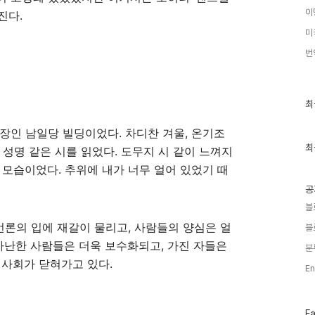
이
진다.
미
번
최
최
근
글
 현장인 남일당 빌딩이었다. 차디찬 겨울, 온기조
과
인
최
 성명 같은 시를 읽었다. 도무지 시 같이 느껴지
기
 모습이었다. 추위에 내가 너무 얼어 있었기 때
글
공
블
언론의 입에 재갈이 물리고, 사람들의 양심은 얼
블
가난한 사람들은 더욱 보수화되고, 가진 자들은
분
 사회가 닫혀가고 있다.
En
페
F