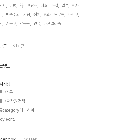
명박,
비평,
詩,
프랑스,
사회,
소설,
일본,
역사,
국,
민족주의,
서평,
정치,
영화,
노무현,
개신교,
역,
기독교,
르몽드,
연극,
내셔널리즘,
근글
인기글
근댓글
지사항
로그기록
로그 저작권 정책
류category에 대하여
dy écrit.
acebook
Twitter