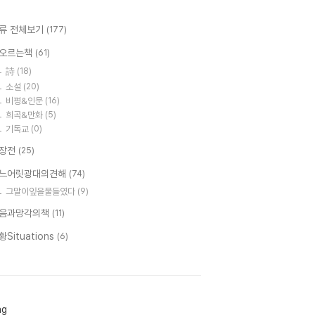
류 전체보기
(177)
오르는책
(61)
詩
(18)
소설
(20)
비평&인문
(16)
희곡&만화
(5)
기독교
(0)
장전
(25)
느어릿광대의견해
(74)
그말이잎을물들였다
(9)
음과망각의책
(11)
황Situations
(6)
ag