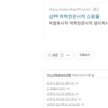
https://www.shop99.co.kr/
광고
샵99 역학전문서적 쇼핑몰
박청화서적 역학전문서적 명리학
공감
구독하기
'
어느어릿광대의견해
' 카테고리의 다른 글
김연아 올인과 황우석
(0)
긴 호흡의 정치
(0)
과학적 사고와 열등감
(0)
사회적 약자와 국가주의
(0)
내재적 접근론과 과거사법
(0)