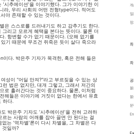
는 '시추에이션'을 이야기했다. 그가 이야기한 이
개
라, 우리 사회의 어떤 전형type이다. 적어도
일
서야 존재할 수 있는 것이다.
정
별은 스스로를 드러내기도 하고 감추기도 한다.
게 그리고 모르게 혜택을 본다는 뜻이다. 물론 더
. 항변할 수가 없기 때문이다. (오해 없기를
 있기 때문에 무조건 쥐죽은 듯이 살다 죽으라
최
최
근
글
ion이다. 박은주 기자가 목격한, 혹은 전해 들은
과
인
최
기
글
여성이 "어딜 만져?"라고 부르짖을 수 있는 상
공
그런 법은 없지만, 대개 그렇고, 그래서 저간의
블
으로 흘러간다는 것이 중요하다. 물론, 이처럼
 전해들은 이야기에 거짓이 없다는 한에서 유효
블
 하다.
분
자도 박은주 기자도 '시추에이션'을 전혀 고려하
En
모르는 사람의 어깨를 잡아 끌면 안 된다는 걸
없는 '역차별'론이 다시 차별을, 그 차별은 다
 것일까?
페
F