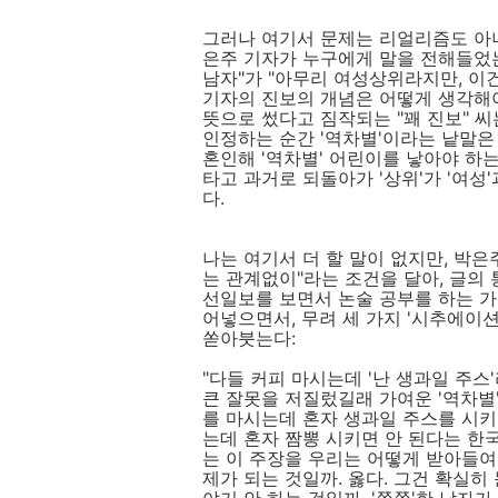
그러나 여기서 문제는 리얼리즘도 아니고 "
은주 기자가 누구에게 말을 전해들었는지
남자"가 "아무리 여성상위라지만, 이
기자의 진보의 개념은 어떻게 생각해야
뜻으로 썼다고 짐작되는 "꽤 진보" 씨
인정하는 순간 '역차별'이라는 낱말은 
혼인해 '역차별' 어린이를 낳아야 하는
타고 과거로 되돌아가 '상위'가 '여성
다.
나는 여기서 더 할 말이 없지만, 박은
는 관계없이"라는 조건을 달아, 글의
선일보를 보면서 논술 공부를 하는 
어넣으면서, 무려 세 가지 '시추에이션
쏟아붓는다:
"다들 커피 마시는데 '난 생과일 주스
큰 잘못을 저질렀길래 가여운 '역차별
를 마시는데 혼자 생과일 주스를 시키
는데 혼자 짬뽕 시키면 안 된다는 
는 이 주장을 우리는 어떻게 받아들여야
제가 되는 것일까. 옳다. 그건 확실히