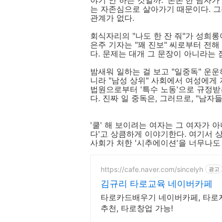
야기 안 하는 것일까. '쫀쫀'한 남자가
는 자존심으로 살아가기 때문이다. 그
관계가 없다.
회식자리의 "나도 한 잔 줘"가 성희롱
은주 기자는 "꽤 진보" 씨로부터 전해 
다. 문제는 대개 그 문장이 아니라는 점
밤새워 일하는 걸 보고 "일중독" 운운
니라 "남성 상위" 사회에서 여성에게
법원으로부터 '특수 노동'으로 규정받
다. 진짜 일 중독은, 그러므로, "남자들
'쿨' 해 보이려는 여자는 그 여자가 
다'고 상큼하게 이야기한다. 여기서 
사회가 처한 '시추에이션'을 너무나도
https://cafe.naver.com/sincelyh
광고
김규리 타로교육 네이버카페
타로카드배우기 네이버카페, 타로자
추천, 타로창업 가능!