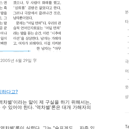
분
타
005년 6월 29일 字
극
어
웃
유리하다고?
상
'역차별'이라는 말이 제 구실을 하기 위해서는,
 수 있어야 한다. '역차별'론은 대개 가해자의
T
차별'론이 실렸다. 그는 "슬프게도 ... 자주 있