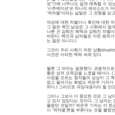
었"기에 너무나도 쉽게 예측할 수 있
'시추에이션'은 하나의 에피소드가 아니
'역차별'이라는 낱말은 그 전형을 딛고
여성에 대한 차별이나 흑인에 대한 차
그 말은 백인·남성은 그 사회에서 알
나쁜 건 감춰진 헤택과 감춰진 차별이다
바란다. 백인과 남자들은 이런 원죄가
는 말은 아니다.)
그것이 우리 사회가 처한 상황situat
사건은 이러한 맥락 속에 있다.
물론 그 여자는 잘못했다. 관용적으로 
황은 성적 모욕감을 느꼈을 때이다. (
사정을 모르는 청자들의 상상이 그 쪽
접고 들어가는 화법도 박은주 기자가
하다.) 그러므로 과잉대응이라 할 만도
그러나 그보다 더 중요한 것은 그 남
고 있지 않았다는 것이다. 그 남자는 
몰랐던 것일까? 박은주 기자는 이 뜬금
시 '역차별'론을 부른다는 것을 몰랐던