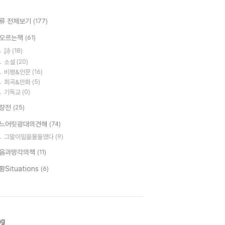
류 전체보기
(177)
오르는책
(61)
詩
(18)
소설
(20)
비평&인문
(16)
희곡&만화
(5)
기독교
(0)
장전
(25)
느어릿광대의견해
(74)
그말이잎을물들였다
(9)
음과망각의책
(11)
황Situations
(6)
ag