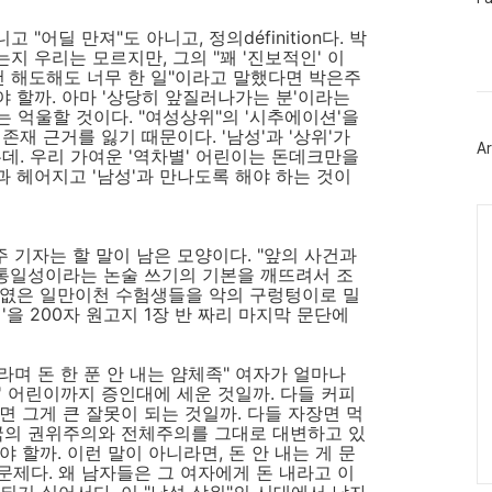
이
스
어딜 만져"도 아니고, 정의définition다. 박
북
 우리는 모르지만, 그의 "꽤 '진보적인' 이
트
건 해도해도 너무 한 일"이라고 말했다면 박은주
위
 할까. 아마 '상당히 앞질러나가는 분'이라는
터
는 억울할 것이다. "여성상위"의 '시추에이션'을
플
존재 근거를 잃기 때문이다. '남성'과 '상위'가
러
Ar
그
데. 우리 가여운 '역차별' 어린이는 돈데크만을
인
'과 헤어지고 '남성'과 만나도록 해야 하는 것이
Ca
주 기자는 할 말이 남은 모양이다. "앞의 사건과
 통일성이라는 논술 쓰기의 기본을 깨뜨려서 조
가엾은 일만이천 수험생들을 악의 구렁텅이로 밀
'을 200자 원고지 1장 반 짜리 마지막 문단에
'라며 돈 한 푼 안 내는 얌체족" 여자가 얼마나
' 어린이까지 증인대에 세운 것일까. 다들 커피
면 그게 큰 잘못이 되는 것일까. 다들 자장면 먹
한국의 권위주의와 전체주의를 그대로 대변하고 있
 할까. 이런 말이 아니라면, 돈 안 내는 게 문
 문제다. 왜 남자들은 그 여자에게 돈 내라고 이