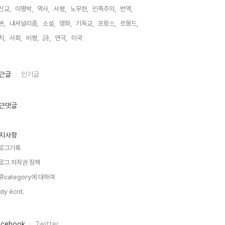
신교,
이명박,
역사,
서평,
노무현,
민족주의,
번역,
본,
내셔널리즘,
소설,
영화,
기독교,
프랑스,
르몽드,
치,
사회,
비평,
詩,
연극,
미국,
근글
인기글
근댓글
지사항
로그기록
로그 저작권 정책
류category에 대하여
dy écrit.
acebook
Twitter