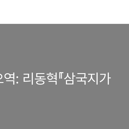
역: 리동혁『삼국지가