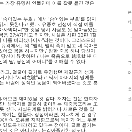
는 가장 유명한 인물인데 이를 잘못 옮긴 것은
분
「숨어있는 부호」에서 '숨어있는 부호'를 읽지
타
 읽지 못한다고 했다. 유종호 선생이 직접 예를
마사박다니"한 것을 당시 사람도 못 알아들었는
음 27:47)라고 하지만, 사실은 시편 22편 1절
찌 나를 버리셨나이까"라는 것이다. 그리스도의
 유곽에서」의 "엘리, 엘리 죽지 말고 내 목마른
있어요 몸은 하나지만 / 참한 죽음 하나 당신이
리 당신이 昇天하면 / 나는 죽음으로 越境할 뿐 더
신의 딸, 당신의 어머니"를 이해할 수 없다.
극
'라고, 얼굴이 길기로 유명했던 제갈근의 성과
어
거기다 "지려之驢"라고 써서 아버지의 명예를
는 바람에 성적인 농담이 되어버렸다는 것도 흥
웃
어보면 재미있을 것 같다. 저자는 전문 한학자
상
만, 삼국지를 열렬히 좋아하는 재중동포라는 조
 듯 싶다. 사실관계를 밝히거나 새로운 것을 알
 하기는 힘들다. 장점이라면, 지나치게 긴 경우
인용하여 오류를 지적함으로써 독자가 어느 부분
수 있도록 배려하고 있다는 점이다. 글로 옮기는
었던 것은 아니지만, 눈감아줄만한 정도다.
T