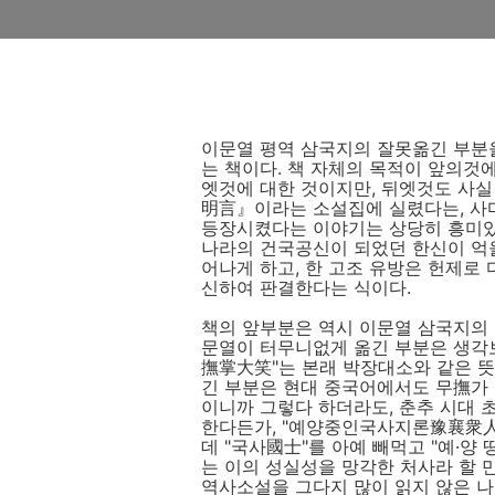
이문열 평역 삼국지의 잘못옮긴 부분
는 책이다. 책 자체의 목적이 앞의것
엣것에 대한 것이지만, 뒤엣것도 사실
明言』이라는 소설집에 실렸다는, 사
등장시켰다는 이야기는 상당히 흥미있는
나라의 건국공신이 되었던 한신이 억
어나게 하고, 한 고조 유방은 헌제로
신하여 판결한다는 식이다.
책의 앞부분은 역시 이문열 삼국지의 
문열이 터무니없게 옮긴 부분은 생각보
撫掌大笑"는 본래 박장대소와 같은 뜻
긴 부분은 현대 중국어에서도 무撫가 
이니까 그렇다 하더라도, 춘추 시대 
한다든가, "예양중인국사지론豫襄衆人
데 "국사國士"를 아예 빼먹고 "예·양
는 이의 성실성을 망각한 처사라 할 
역사소설을 그다지 많이 읽지 않은 나