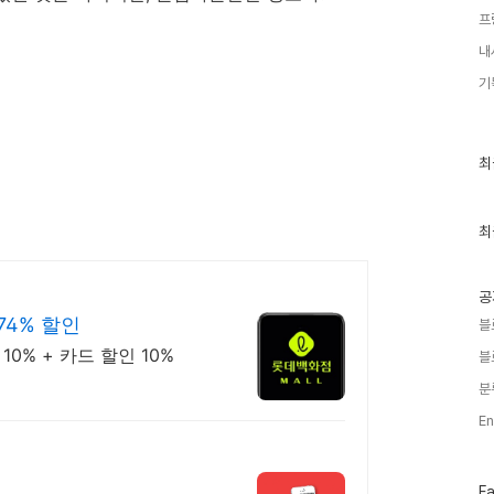
프
내
기
최
최
근
글
과
인
최
기
글
공
74% 할인
블
0% + 카드 할인 10%
블
분
En
페
F