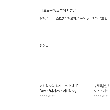
'타오르는책/소설'의 다른글
현재글
베스트셀러와 오역: 리동혁『삼국지가 울고 있네
관련글
어린왕자와 경계부수기: J.-P.
구체具體 위
David『다시만난 어린왕자』
도스또예프
형제들』
2004.01.12
2004.01.11