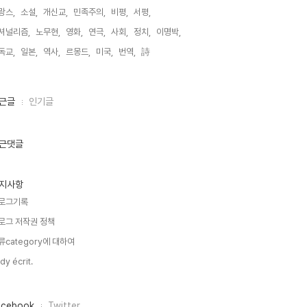
랑스,
소설,
개신교,
민족주의,
비평,
서평,
셔널리즘,
노무현,
영화,
연극,
사회,
정치,
이명박,
독교,
일본,
역사,
르몽드,
미국,
번역,
詩,
근글
인기글
근댓글
지사항
로그기록
로그 저작권 정책
류category에 대하여
dy écrit.
acebook
Twitter