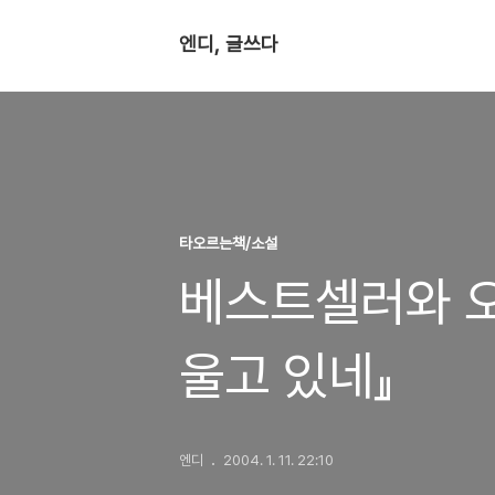
엔디, 글쓰다
타오르는책/소설
베스트셀러와 오
울고 있네』
엔디
2004. 1. 11. 22:10