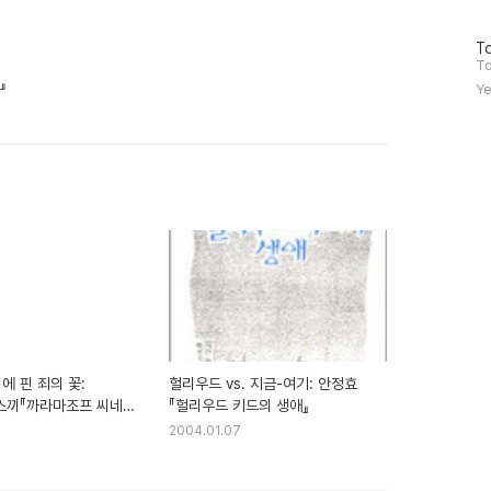
방
To
문
To
자
』
Ye
수
에 핀 죄의 꽃:
헐리우드 vs. 지금-여기: 안정효
스끼『까라마조프 씨네
『헐리우드 키드의 생애』
2004.01.07