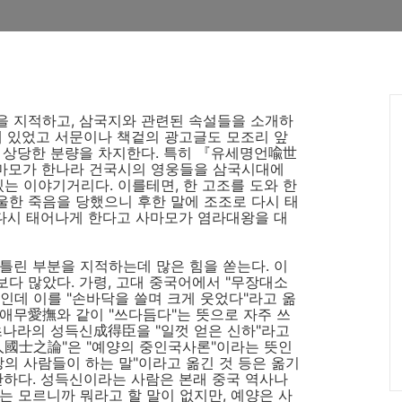
을 지적하고, 삼국지와 관련된 속설들을 소개하
에 있었고 서문이나 책겉의 광고글도 모조리 앞
 상당한 분량을 차지한다. 특히 『유세명언喩世
마모가 한나라 건국시의 영웅들을 삼국시대에
 이야기거리다. 이를테면, 한 고조를 도와 한
울한 죽음을 당했으니 후한 말에 조조로 다시 태
 다시 태어나게 한다고 사마모가 염라대왕을 대
틀린 부분을 지적하는데 많은 힘을 쏟는다. 이
다 많았다. 가령, 고대 중국어에서 "무장대소
인데 이를 "손바닥을 쓸며 크게 웃었다"라고 옮
애무愛撫와 같이 "쓰다듬다"는 뜻으로 자주 쓰
초나라의 성득신成得臣을 "일껏 얻은 신하"라고
國士之論"은 "예양의 중인국사론"이라는 뜻인
 땅의 사람들이 하는 말"이라고 옮긴 것 등은 옮기
만하다. 성득신이라는 사람은 본래 중국 역사나
는 모르니까 뭐라고 할 말이 없지만, 예양은 사