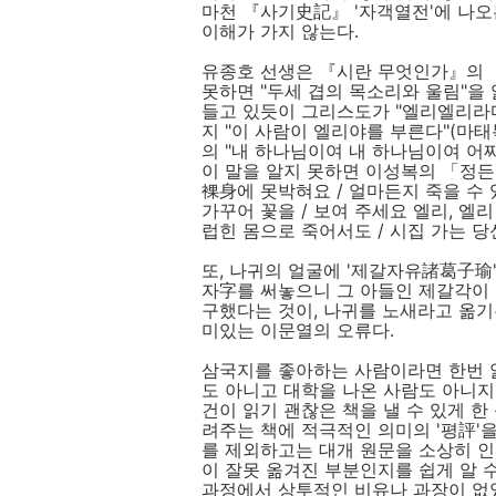
마천 『사기史記』 '자객열전'에 나오
이해가 가지 않는다.
유종호 선생은 『시란 무엇인가』의 
못하면 "두세 겹의 목소리와 울림"을
들고 있듯이 그리스도가 "엘리엘리라
지 "이 사람이 엘리야를 부른다"(마태복
의 "내 하나님이여 내 하나님이여 어
이 말을 알지 못하면 이성복의 「정든
裸身에 못박혀요 / 얼마든지 죽을 수 
가꾸어 꽃을 / 보여 주세요 엘리, 엘
럽힌 몸으로 죽어서도 / 시집 가는 당
또, 나귀의 얼굴에 '제갈자유諸葛子瑜
자字를 써놓으니 그 아들인 제갈각이 
구했다는 것이, 나귀를 노새라고 옮기
미있는 이문열의 오류다.
삼국지를 좋아하는 사람이라면 한번 읽
도 아니고 대학을 나온 사람도 아니지
건이 읽기 괜찮은 책을 낼 수 있게 한
려주는 책에 적극적인 의미의 '평評'을
를 제외하고는 대개 원문을 소상히 
이 잘못 옮겨진 부분인지를 쉽게 알 
과정에서 상투적인 비유나 과장이 없