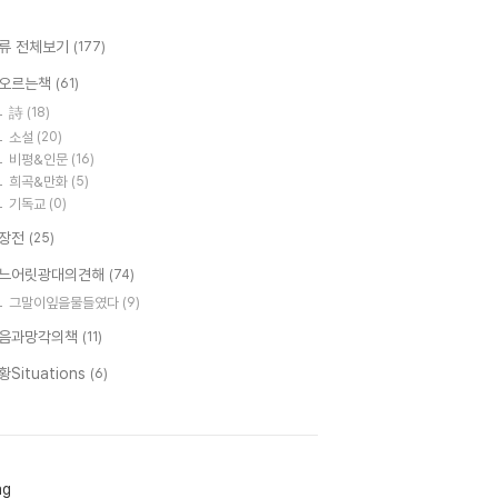
류 전체보기
(177)
오르는책
(61)
詩
(18)
소설
(20)
비평&인문
(16)
희곡&만화
(5)
기독교
(0)
장전
(25)
느어릿광대의견해
(74)
그말이잎을물들였다
(9)
음과망각의책
(11)
황Situations
(6)
ag