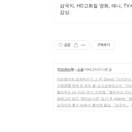
삼국지, HD고화질 영화, 애니, T
감상.
공감
구독하기
'
타오르는책
>
소설
' 카테고리의 다른 글
어린왕자와 경계부수기: J.-P. David『다시만
구체具體 위에 핀 죄의 꽃: 도스또예프스끼『까
헐리우드 vs. 지금-여기: 안정효『헐리우드 키
알레고리 없이 '워터십 다운' 읽기: R. Adams
삼국지의 홍수 속에서: 황석영 옮김 『삼국지』