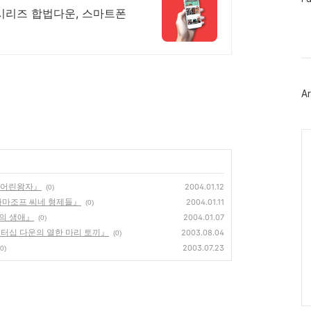
이
V시리즈 합법다운, 스마트폰
스
북
트
위
터
플
러
Ar
그
인
Ca
난 어린왕자』
2004.01.12
(0)
라마조프 씨네 형제들』
2004.01.11
(0)
드의 생애』
2004.01.07
(0)
『워터십 다운의 열한 마리 토끼』
2003.08.04
(0)
2003.07.23
(0)