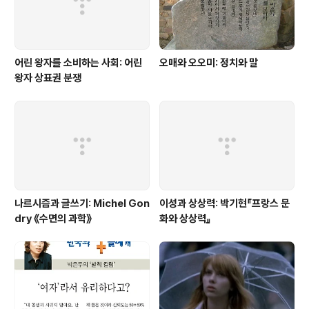
어린 왕자를 소비하는 사회: 어린
오매와 오오미: 정치와 말
왕자 상표권 분쟁
나르시즘과 글쓰기: Michel Gon
이성과 상상력: 박기현『프랑스 문
dry 《수면의 과학》
화와 상상력』