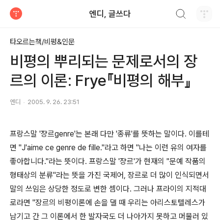
검색하기
엔디, 글쓰다
티스토리
타오르는책/비평&인문
비평의 뿌리되는 문제로서의 장
르의 이론: Frye『비평의 해부』
엔디
2005. 9. 26. 23:51
프랑스말 '쟝르genre'는 본래 다만 '종류'를 뜻하는 말이다. 이를테
면 "J'aime ce genre de fille."라고 하면 "나는 이런 유의 여자를
좋아합니다."라는 뜻이다. 프랑스말 '쟝르'가 현재의 "문예 작품의
형태상의 분류"라는 뜻을 가진 국제어, 장르로 더 많이 인식되면서
말의 쓰임은 상당한 정도로 변한 셈이다. 그러나 프라이의 지적대
로라면 "장르의 비평이론에 손을 댈 때 우리는 아리스토텔레스가
남기고 간 그 이론에서 한 발자국도 더 나아가지 못하고 머물러 있