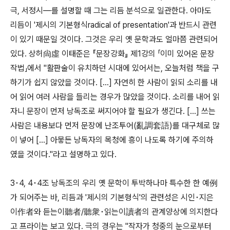
극, 서정시―를 설명할 때 그는 리듬 분석으로 일관한다. 아마도
리듬이 '제시의 기본형식radical of presentation'과 반드시 관련
이 있기 때문일 것이다. 그것은 우리 옛 문학과도 얼마쯤 관련되어
있다. 상허尙虛 이태준은 『문장강화』 제1강의 「이미 있어온 문장
작법」에서 "활판술이 유치하던 시대에 있어서는, 오늘처럼 책을 구
하기가 쉽지 않았을 것이다. […] 자연히 한 사람이 읽되 소리를 내
어 읽어 여러 사람을 들리는 경우가 많았을 것이다. 소리를 내어 읽
자니 문장이 먼저 낭독조로 써지어야 할 필요가 생긴다. […] 쓰는
사람은 내용보다 먼저 문장에 난조투어(亂調套語)를 대구체로 많
이 넣어 […] 아뭏든 낭독자의 목청에 흥이 나도록 하기에 주의하
였을 것이다."라고 설명하고 있다.
3･4, 4･4조 낭독조의 우리 옛 문학이 투박하나마 특수한 한 예例
가 되어주는 바, 리듬과 '제시의 기본형식'의 관련성은 시인･지은
이作者와 듣는이聽者/聽衆･읽는이讀者의 관계양상에 의지한다
고 프라이는 보고 있다. 극의 경우는 "작자가 청중의 눈으로부터