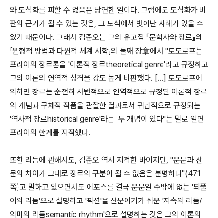
와 도식화를 피할 수 없음은 당연한 일이다. 그럼에도 도식화가 비
판의 근거가 될 수 있는 것은, 그 도식에서 벗어난 사례가 있을 수
있기 때문이다. 그래서 김준오는 그의 유고집 『문학사와 장르』의
「원형적 방법과 다원적 체계 시학」의 둘째 장章에서 "토도로프는
프라이의 장르론을 '이론적 장르theoretical genre'라고 규정하고
그의 이론의 연역적 성격을 강도 높게 비판했다. […] 토도로프에
의하면 장르는 순전히 사변적으로 연역적으로 규정된 이론적 장르
의 개념과 구체적 작품을 관찰한 결과로서 귀납적으로 규정되는
'역사적 장르historical genre'라는 두 개념이 있다"는 말로 일면
프라이의 한계를 지적했다.
또한 리듬에 관해서도, 김준오 역시 지적한 바이지만, "운문과 산
문의 차이가 그대로 장르의 구분이 될 수 없음은 분명하다"(471
쪽)고 말하고 있으면서도 에포스를 결국 운문일 수밖에 없는 '되풀
이의 리듬'으로 설명하고 '픽션'을 산문이기가 쉬운 '지속의 리듬/
의미의 리듬semantic rhythm'으로 설명하는 것은 그의 이론의