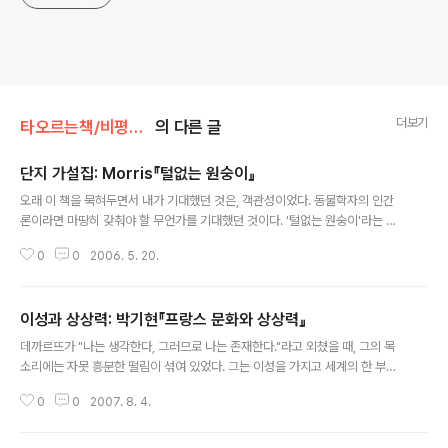
더보기
타오르는책/비평&인문
의 다른 글
단지 가설집: Morris『털없는 원숭이』
글 내용
오래 이 책을 묵혀두면서 내가 기대했던 것은, 객관성이었다. 동물학자의 인간
론이라면 마땅히 갖춰야 할 무언가를 기대했던 것이다. '털없는 원숭이'라는 제
목은 내게 그런 기대를 품게 했다. 책을 다 읽고난 지금은 무척이나 실망스럽다.
0
0
2006. 5. 20.
처음 머리말을 읽을 때부터 심상치않았다. 초기의 인류학자들은 우리의 본성이
갖고 있는 기본적인 진리를 해명하기 위해 세계에서 가장 엉뚱한 곳만 찾아다녔
다. 그들이 부지런히 달려간 곳들은, 이를테면 전형적인 것과는 거리가 멀 뿐만
이성과 상상력: 박기현『프랑스 문화와 상상력』
아니라 성과가 나빠서 거의 소멸해 버린 문화적 오지들이었다. [……] 그러나 그
글 내용
것은 전형적인 털없는 원숭이의 전형적인 행동에 대해서는 아무것도 말해 주지
데까르뜨가 "나는 생각한다, 그러므로 나는 존재한다."라고 외쳤을 때, 그의 목
않는다. 이것은 주요 문명권에 속해 있는 정상적이고 성공적인 개체들―즉, 절
소리에는 자못 흥분한 떨림이 섞여 있었다. 그는 이성을 가지고 세계의 한 부분
대 다수를 대표하는 표..
을 정확하게 설명했던 것이다. 헬라인처럼 로고스logos를 원했던(고전1:22)
0
0
2007. 8. 4.
데까르뜨는 세계를 온전히 이해할 수 있는 가능성을 거기서 보았던 것이다. 대
학 시절, 박이문 선생님의 교양 철학 수업을 들을 때 참 의아했던 일이 있다. 이
성의 신뢰자를 자청했던 그 수업의 이공계열 친구들이 이렇게 말했던 것이다: