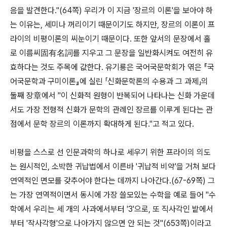
음을 발견한다."(64쪽) 우리가 이 지금 '장르의 이론'을 보아야 하
는 이유는, 세미나 꺼리이기 때문이기도 하지만, 장르의 이론이 프
라이의 비평이론의 씨눈이기 때문이다. 또한 앞서의 문장에서 홀
로 이름씨固有名詞를 지우고 그 문장을 일반화시켜도 여전히 유
효하다는 것도 주목에 값한다. 유기룡은 국어국문학회가 엮은 『국
어국문학과 구미이론』에 실린 「신화문학론의 수용과 그 과제」의
둘째 장章에서 "이 신화적 원형이 반복되어 나타나는 신화 가운데
서도 가장 전형적 신화가 문학의 관례인 장르를 이루게 된다는 관
점에서 문학 장르의 이론까지 확대하게 된다."고 적고 있다.
비평을 스스로 선 인문과학의 하나로 세우기 위한 프라이의 의도
는 원시적인, 소박한 귀납법에서 이른바 '귀납적 비약'을 거쳐 보다
연역적인 면모를 갖추어야 한다는 데까지 나아간다.(67-69쪽) 그
는 가장 연역적이면서 동시에 가장 쓸모있는 수학을 예로 들어 "수
학에서 우리는 세 개의 사과에서부터 '3'으로, 또 직사각인 밭에서
부터 '작사각형'으로 나아가지 않으면 안 되는 것"(653쪽)이라고