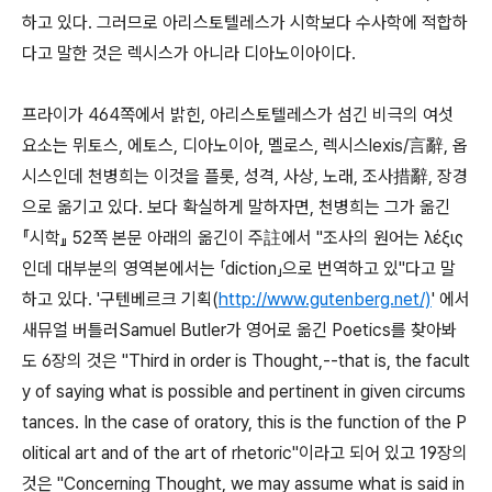
하고 있다. 그러므로 아리스토텔레스가 시학보다 수사학에 적합하
다고 말한 것은 렉시스가 아니라 디아노이아이다.
프라이가 464쪽에서 밝힌, 아리스토텔레스가 섬긴 비극의 여섯
요소는 뮈토스, 에토스, 디아노이아, 멜로스, 렉시스lexis/言辭, 옵
시스인데 천병희는 이것을 플롯, 성격, 사상, 노래, 조사措辭, 장경
으로 옮기고 있다. 보다 확실하게 말하자면, 천병희는 그가 옮긴
『시학』 52쪽 본문 아래의 옮긴이 주註에서 "조사의 원어는 λέξις
인데 대부분의 영역본에서는 「diction」으로 번역하고 있"다고 말
하고 있다. '구텐베르크 기획(
http://www.gutenberg.net/)
' 에서
새뮤얼 버틀러Samuel Butler가 영어로 옮긴 Poetics를 찾아봐
도 6장의 것은 "Third in order is Thought,--that is, the facult
y of saying what is possible and pertinent in given circums
tances. In the case of oratory, this is the function of the P
olitical art and of the art of rhetoric"이라고 되어 있고 19장의
것은 "Concerning Thought, we may assume what is said in