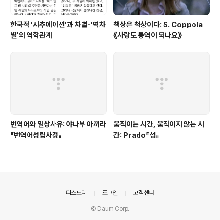
한국적 '시추에이션'과 차별-'역차
책상은 책상이다: S. Coppola
별'의 역학관계
《사랑도 통역이 되나요》
번역어와 일상사유: 야나부 아끼라
움직이는 시간, 움직이지 않는 시
『번역어성립사정』
간: Prado『섬』
의안내
티스토리
로그인
고객센터
© Daum Corp.