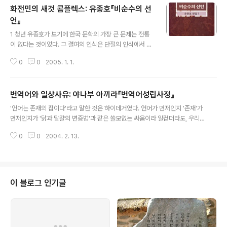
화전민의 새것 콤플렉스: 유종호『비순수의 선
"세계의 모든 데이타를 알게 되면 이후 세계의 진행 방향을 알 수 있을 것이라고
믿습니다." 이를테면, 그들은 목적론téléologie보다는 기계론méchanisme
언』
글 내용
의 입장에 선 셈이었는데... 나를 의아하게 했던 것은 그들이 쓰는 서술어였다. ..
1 청년 유종호가 보기에 한국 문학의 가장 큰 문제는 전통
이 없다는 것이었다. 그 결여의 인식은 단절의 인식에서 온
다: "초서로부터 딜런 토머스까지의 앤솔로지에는 「청산별
0
0
2005. 1. 1.
곡」에서 「청록집」까지의 앤솔로지에서 발견할 수 있는, 적
어도 근본적인 의미의 단절은 없다."(20쪽) 외적인 단절이
중요한 것이 아니었다. 적어도 「청록집」의 시인들이 「청산
번역어와 일상사유: 야나부 아끼라『번역어성립사정』
별곡」을 전통으로 보지 않고 있는 것이 중요한 것이었다. 그
글 내용
러므로 그는 화전민이 하듯이 전통이라는 새로운 밭을 일
'언어는 존재의 집이다'라고 말한 것은 하이데거였다. 언어가 먼저인지 '존재'가
구어 나간다. 유종호가 일구려는 화전火田은, 의욕적인 그
먼저인지가 '닭과 달걀의 변증법'과 같은 쓸모없는 싸움이라 일컫더라도, 우리
의 데뷔작에서부터 드러난다. 주로 저쪽의 문학자들을 대
'근대'사 속에서 등장한 서구어의 번역어들을 보면 하이데거 쪽의 손을 은근히
상으로 그들의 "언어에 대한 자의식의 유곡幽谷"(157쪽)
0
0
2004. 2. 13.
들어줄 수밖에 없는 형편이다. '존재'나 '근대'가 바로 그 번역어들이다. '사회,'
을 살펴본 뒤 그는 그 유곡이 "전통의 문제까지도"(158쪽)
'개인,' '권리'와 같은 것들이 바로 그 번역어들이다. 이들 번역어들의 특징은 시
포괄하는 근본적인 문제라고..
쳇時體말로 '썰렁하다'는 것이다. 뜻과 맛은 다르지만 '지나치게 학구적이다'라
고도 할 수 있다. 하지만 서구어에서 être, moderne, société, individu, dr
oit같은 낱말들은 평소에 자주 쓰이는 말들이다. 대표적으로 '사회'같은 낱말은
이 블로그 인기글
우리 현실에서는 거의 글말文語에서만 쓰인다고도 볼 ..