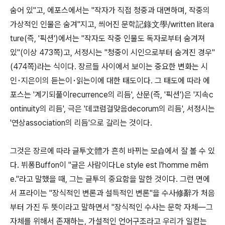
숨어 있"고, 에포스에서는 "작자가 직접 청중과 대면하며, 작중의
가상적인 인물은 숨겨"지고, 씌어진 문학記錄文學/written litera
ture(즉, '픽션')에서는 "작자도 작중 인물도 독자로부터 숨겨져
있"(이상 473쪽)고, 서정시는 "청중이 시인으로부터 숨겨진 경우"
(474쪽)라는 식이다. 장르들 사이에서 보이는 중요한 변화는 시
인･지은이의 듣는이･읽는이에 대한 태도이다. 그 태도에 따라 에
포스는 '계기되풀이recurrence의 리듬', 산문(즉, '픽션')은 '지속c
ontinuity의 리듬', 극은 '데코럼걸맞음decorum의 리듬', 서정시는
'연상association의 리듬'으로 갈리는 것이다.
그것은 장르에 따라 글투文體가 흔히 바뀌는 모습에서 잘 볼 수 있
다. 뷔퐁Buffon이 "글은 사람이다Le style est l'homme mêm
e."라고 말했을 때, 그는 글투의 중요함을 말한 것이다. 그런 면에
서 프라이는 "장식적인 변론과 설득적인 변론"을 수사修辭가 처음
부터 가진 두 뜻이라고 말하면서 "장식적인 수사는 문학 자체―그
자체를 위해서 존재하는, 가설적인 언어구조라고 우리가 일컫는