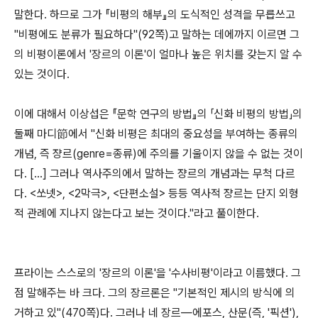
말한다. 하므로 그가 『비평의 해부』의 도식적인 성격을 무릅쓰고
"비평에도 분류가 필요하다"(92쪽)고 말하는 데에까지 이르면 그
의 비평이론에서 '장르의 이론'이 얼마나 높은 위치를 갖는지 알 수
있는 것이다.
이에 대해서 이상섭은 『문학 연구의 방법』의 「신화 비평의 방법」의
둘째 마디節에서 "신화 비평은 최대의 중요성을 부여하는 종류의
개념, 즉 쟝르(genre=종류)에 주의를 기울이지 않을 수 없는 것이
다. […] 그러나 역사주의에서 말하는 쟝르의 개념과는 무척 다르
다. <쏘넷>, <2막극>, <단편소설> 등등 역사적 쟝르는 단지 외형
적 관례에 지나지 않는다고 보는 것이다."라고 풀이한다.
프라이는 스스로의 '장르의 이론'을 '수사비평'이라고 이름했다. 그
점 말해주는 바 크다. 그의 장르론은 "기본적인 제시의 방식에 의
거하고 있"(470쪽)다. 그러나 네 장르―에포스, 산문(즉, '픽션'),