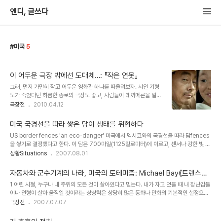
엔디, 글쓰다
미국
5
이 어두운 극장 밖에선 도대체…: 『작은 연못』
그래, 먼저 가만히 작고 어두운 영화관 하나를 떠올려보자. 시인 기형
도가 죽었다던 허름한 종로의 극장도 좋고, 사람들이 데까메론을 알건
모르건 매년 그해의 '보카치오'를 동시상영으로 마구 틀어댔던 동네의
극장전
2010.04.12
3류 극장도 좋다. 예술영화를 자주 틀어주는, 그래서 관객은 별로 없
는 조용한 극장도 괜찮다. 사실 꼭 작고 어두운 극장일 필요도 없다. 푹
미국 국경선을 따라 쌓은 담이 생태를 위협하다
신푹신한 의자에 음료 거치대까지 있는 최신식 멀티플렉스 영화관도
US border fences 'an eco-danger' 미국에서 멕시코와의 국경선을 따라 담fences
상관없다. 중요한 것은, 그곳에서 내가, 당신이, 그리고 사람들이 영화
을 쌓기로 결정했다고 한다. 이 담은 700마일(1125킬로미터)에 이르고, 센서나 강한 빛 등
를 본다는 것이다. 자, 영화가 끝났다. 영화란 건 늘 금세 끝나는 법이
의 첨단 감시 장치도 달려 있을 거라는 것이다. 멕시코 환경부는 이 행동이 국경지대의 생태
상황Situations
2007.08.01
니까. 엔딩크레딧이 올라간다. 대다수 극장에서는 환하게 불도 켜준다.
를 파괴한다고 반발했다. 그 국경지대 중에는 소노라Sonora 사막과 같이 세계적으로 가장
이제 돌아갈 시간이다. 어디로? 세상으로. 커다란 박스 속에 들어가 한
중요한 사막 생태계도 포함된다고 한다. 멕시코 정부는 이 건으로 국제 사법 재판소에의 재
두 시간을 어둠 속에 머..
자동차와 군수기계의 나라, 미국의 토테미즘: Michael Bay《트랜스포
판 회부도 준비중이다. 전문가들과 미국·멕시코 양국의 생태 활동가들이 멕시코 정부를 위해
머》
1 어린 시절, 누구나 내 주위의 모든 것이 살아있다고 믿는다. 내가 자고 있을 때 내 장난감들
작성한 보고서에 따르면, 그 담이 동물들을 보다 작은 그룹으로 묶게 되어 유전적 다양성에
이나 인형이 살아 움직일 것이라는 상상력은 상당히 많은 동화나 만화의 기본적인 설정으로
영향을 미칠 것이라는 것이다. 재규어나 멕시코 흑곰, 영양의 일종..
되어 있다. 특히 철강과 거대 기계가 찬양받던 지난 세기에는 일단 무엇이든 로봇으로 변하
극장전
2007.07.07
는 독특한 생각이 만화영화의 기반 상상력이 되었다. 전투기나 탱크에서 라이터까지 로봇으
로 변신했고, 초능력으로 불러내는 존재도 귀여운 여자친구나 다정한 말벗이기보다는 로봇