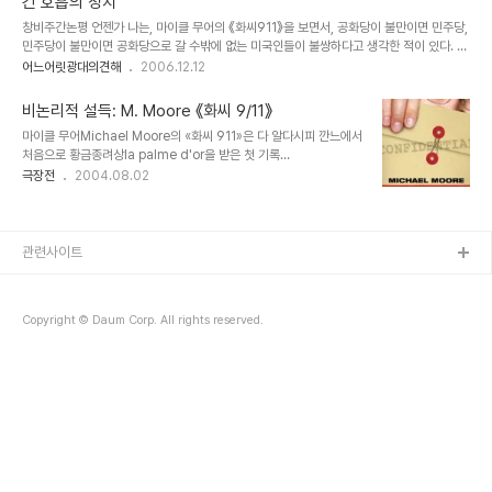
긴 호흡의 정치
이었다. 언젠가부터 만화 영화들은 거대 로봇 만들기를 그쳤다. (아마도 일본) 경제에서 '중
창비주간논평 언젠가 나는, 마이클 무어의 《화씨911》을 보면서, 공화당이 불만이면 민주당,
후장대重厚長大' 시대가 가고 '경박단소輕薄短小'의 시대가 온 탓이다. 워크맨이라고 불
민주당이 불만이면 공화당으로 갈 수밖에 없는 미국인들이 불쌍하다고 생각한 적이 있다. 내
리는 소형 카세트라디오가 그 신호탄이었다면 작고 가벼운 mp3 플레이어와 얇은 휴대전화
가 보기에 그들은 두 정당으로부터 '표밭'으로만 인식되지 '국민'이나 '시민'으로 인식되는 것
어느어릿광대의견해
2006.12.12
는 나름대로..
같지 않았다. 영화 속에서 공화당에게 실망한 미국인들이 민주당으로 몰려드는 모습은 마치
레밍쥐들의 이동 같았다. 하지만 한국의 실정은 또 어떤가. 내 보기에 한국의 정당 정치에는
비논리적 설득: M. Moore 《화씨 9/11》
전통이라는 게 없다. 김수영은 "전통傳統은 아무리 더러운 傳統이라도 좋다"고 했는데, 한
마이클 무어Michael Moore의 «화씨 911»은 다 알다시피 깐느에서
국의 정당 정치에는 그 전통이라는 것이 도무지 없다. 말장난을 하자면, 전통이 없다는 것이
처음으로 황금종려상la palme d'or을 받은 첫 기록
전통일 정도다. 여당은 야당을 끌어모아 합당하거나 표지갈이만 한 신당을 창당하고..
documentaire 영화다. 드림웍스의 야심작 «슈렉»조차 빈 손으로
극장전
2004.08.02
돌려보낸 '오만한' 깐느가 선택한 기록 영화의 수준은 어느 정도일까.
그 속에 엄청나게 극적인dramatique 폭로가 있어 조지 W. 부시 대
통령이 재기하지 못하도록 만들 정도일까. 혹은 이라크 침공의 도덕적·
절차적 문제를 조목조목 파고들어 부시 대통령이 직접 그 영화를 보더
관련사이트
라도 승복할 수밖에 없게 만들었을까. 아니다. 이 영화에 가득찬 것은
반어와 풍자다. 여러 번 기사화된 무어 감독의 발언에서 짐작할 수 있
는 그의 비판방식 그대로를 이 영화에 담은 것이다. 그리고, 그 비판방
Copyright © Daum Corp. All rights reserved.
식은 사실 길고 긴 ..