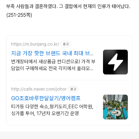
부족 사람들과 결혼하였다. 그 결합에서 현재의 인류가 태어났다.
(251-255쪽)
https://m.bunjang.co.kr/
광고
지금 가장 핫한 브랜드 국내 최대 브랜
드 중고거래
번개장터에서 새상품급 컨디션으로! 가격 부
담없이 구매하세요 전국 각지에서 올라오는
전국구 최다 상품 매일 10만 개 이상의 신규
상품 업로드
http://cafe.naver.com/johor
광고
GO조호바루한달살기/영어캠프
티가등 다양한 숙소,헝키도리,EEC 어학원,
싱가폴 투어, 17년차 오랜기간 운영
로그 정보