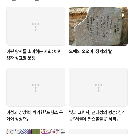
취한다. 2. 오늘날 대회가 개최될 때 스포츠는 민족주의의
가장 원색적인 형태를 고취한다. 3. 육체적인 건강함을 강
조하는 것은 본질적으로 군국주의적이다. 4. "건강한 정신
은 건강한 육체에 깃든다"는 (아..
어린 왕자를 소비하는 사회: 어린
오매와 오오미: 정치와 말
왕자 상표권 분쟁
이성과 상상력: 박기현『프랑스 문
빛과 그림자, 근대성의 형성: 김진
화와 상상력』
송『서울에 딴스홀을 許하라』