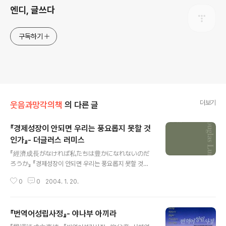
엔디, 글쓰다
구독하기
더보기
웃음과망각의책
의 다른 글
『경제성장이 안되면 우리는 풍요롭지 못할 것
인가』- 더글러스 러미스
글 내용
『經濟成長がなければ私たちは豊かになれないのだ
ろうか』 『경제성장이 안되면 우리는 풍요롭지 못할 것인
가』 C. Douglas Lummis, 최종철·이반 옮김, 녹색평론
0
0
2004. 1. 20.
사. 2002년 12월 10일 초판, 2003년 2월 20일 2쇄. 일
본에 와보기 전에는 '영어회화(English Conversatio
n)'라는 말을 그 어디서도 들은 적이 없었다. 물론 이 두 낱
『번역어성립사정』- 야나부 아끼라
말이 어떻게 해서 복합명사화하게 되었는지, 그것을 이해
글 내용
하지 못할 바는 아니다. 그러나 일본인들이 쓰는 영어회화