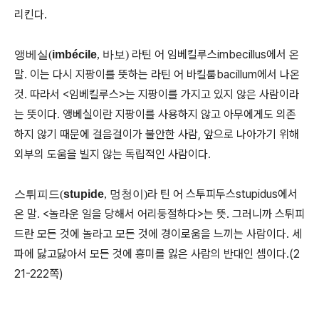
리킨다.
라틴 어 임베킬루스imbecillus에서 온
앵베실(
imbécile
, 바보)
말. 이는 다시 지팡이를 뜻하는 라틴 어 바킬룸bacillum에서 나온
것. 따라서 <임베킬루스>는 지팡이를 가지고 있지 않은 사람이라
는 뜻이다. 앵베실이란 지팡이를 사용하지 않고 아무에게도 의존
하지 않기 때문에 걸음걸이가 불안한 사람, 앞으로 나아가기 위해
외부의 도움을 빌지 않는 독립적인 사람이다.
라 틴 어 스투피두스stupidus에서
스튀피드(
stupide
, 멍청이)
온 말. <놀라운 일을 당해서 어리둥절하다>는 뜻. 그러니까 스튀피
드란 모든 것에 놀라고 모든 것에 경이로움을 느끼는 사람이다. 세
파에 닳고닳아서 모든 것에 흥미를 잃은 사람의 반대인 셈이다.(2
21-222쪽)