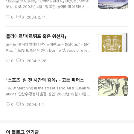
『飜譯語成立事情』 『번역어성립사정』 柳父章, 서혜영
라는 표현은 그것이 영어로 대화를 나눈다는 것 이상의 의
옮김, 일빛. 2003년 4월 1일 초판. 글머리에 이 책에서 다
미를 내포하고 있다는 점에서 모종의 슬로건적 느낌을 풍
루는 '사회' '개인' '근대' 등의 번역어는 학문과 사상의 기본
긴다는 것 또한 사실이다. "영어로 말하는 법을 배우고 싶
0
0
2004. 2. 14.
용어이면서, 중학교와 고등학교 교과서나 신문지면 등에도
다"는 것이 아니라 "영어회화를 하는 법을 배우고 싶다"라
자주 나오는 말이다. 그런데도 가정의 거실에서 가족들끼
는 우리가 종종 접하게..
리 또는 직장 동료들끼리 편하게 대화를 할 때에는, 이런 말
몰리에르「따르뛰프 혹은 위선자」
은 보통 사용하지 않는다. 상당히 교육 정도가 높은 사람의
글 내용
가정이라 하더라도 그럴 것이다. 만약 편안한 자리에서 누
도린느 "솔직히 말해서 연인들이란 모두 돌았어요!" - 몰리
군가가 이러한 말을 입에 올린다면, 주위 사람들이 얼른 자
에르, 「따르뛰프 혹은 위선자」 Dorine "À vous dire le v
세를 고쳐 앉거나 자리가 썰렁해질지도 모른다. 즉 이런 말
rai, les amants sont bien fous!" - Molière, Le Tar
은 사용되는 장소가 한정돼 있어서, 일상 생활의 장에서가
0
0
2004. 2. 28.
tuffe ou L'Imposteur 명언이다, 한 치의 오차도 없이 맞
아니라, 학교나 활자 속의 세계 혹은 집안이라 해도 공부방
는 말이다. 가끔 이렇게 몰리에르 선생을 존경하게 된다. 하
에서만 사용된다. ..
긴 말하고 나면 아무것도 아닌 것 같지만.
「스포츠: 잘 잰 시간의 감옥」 - 고든 피터스
글 내용
1968: Marching in the street Tariq Ali & Susan W
atkins, 안찬수·강정석 옮김, 삼인. 2002년 12월 13일 초
판 4쇄 발행. 스포츠: 잘 잰 시간의 감옥 멕시코 올림픽 사
0
0
2004. 4. 1.
보타주 스포츠는 비정치적 활동이라는 관념만큼 비판을 받
지 않은 격언은 없다. 내가 아는 한 모든 스포츠 행사가 전
혀 바람직하지 않을 수 있다는 사실을 토론의 주제로 삼은
적은 결코 없다. 일반적으로 스포츠에 이의를 제기할 만한
이유로는 적어도 네 가지가 있다. 1. 스포츠는 '경쟁심'을 고
이 블로그 인기글