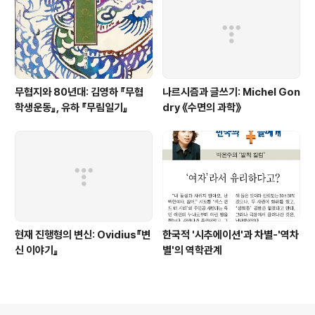
무협지와 80년대: 김영하 『무협
나르시즘과 글쓰기: Michel Gon
학생운동』, 유하 『무림일기』
dry 《수면의 과학》
현재 진행형의 변신: Ovidius『변
한국적 '시추에이션'과 차별-'역차
신 이야기』
별'의 역학관계