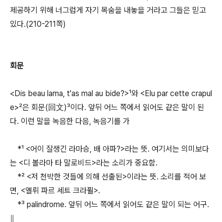
제공하기 위해 너그럽게 자기 목숨을 내놓을 거라고 그들은 믿고
있다.(210-211쪽)
회문
<Dis beau lama, t'as mal au bide?>¹와 <Elu par cette crapul
e>²은 회문(回文)³이다. 앞뒤 어느 쪽에서 읽어도 같은 말이 된
다. 이런 말을 녹음한 다음, 녹음기를 가
*¹ <어이 잘생긴 라마승, 배 아파?>라는 뜻. 여기서는 의미보다
는 <디 볼라마 타 말로비드>라는 소리가 중요함.
*² <저 천박한 것들에 의해 선출된>이라는 뜻. 소리를 적어 보
면, <엘뤼 파르 세트 크라퓔>.
*³ palindrome. 앞뒤 어느 쪽에서 읽어도 같은 말이 되는 어구.
∥