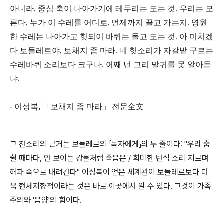
아니라, 중심 축이 나아가기에 테두리는 도는 것. 우리는 모
른다, 누가 이 수레를 어디로, 언제까지 끌고 가는지. 영원
한 수레는 나아가고 헛되이 바퀴는 돌고 도는 것. 아 미치겠
다 보들레르야, 보채지 좀 마라. 네 헛소리가 자갈밭 구르는
수레바퀴 소리보다 크구나. 어째 넌 그리 말귀를 못 알아듣
냐.
- 이성복, 「보채지 좀 마라」 전문全文
그 잔소리의 근거는 보들레르의 「독자에게」의 두 줄이다: "우리 숨
쉴 때마다, 안 보이는 강물처럼 죽음은 / 희미한 탄식 소리 지르며
허파 속으로 내려간다" 이성복이 얻은 세계관이 보들레르보다 더
욱 현세지향적이라는 것은 바로 이곳에서 알 수 있다. 그것이 가족
주의와 '음양'의 힘이다.