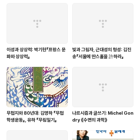
이성과 상상력: 박기현『프랑스 문
빛과 그림자, 근대성의 형성: 김진
화와 상상력』
송『서울에 딴스홀을 許하라』
무협지와 80년대: 김영하 『무협
나르시즘과 글쓰기: Michel Gon
학생운동』, 유하 『무림일기』
dry 《수면의 과학》