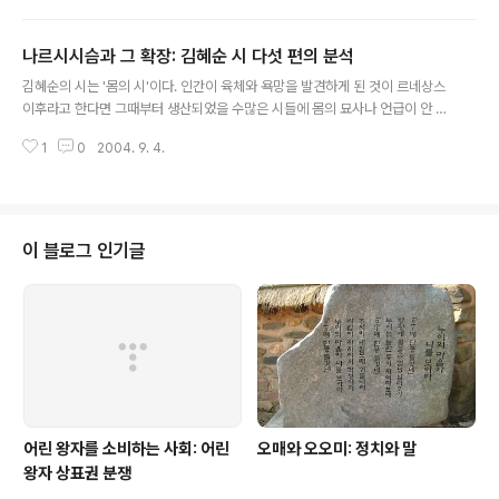
즉 이야기란 뜻이거든요. 낭만은 통속적 이야기, 전개가 뻔한 이야기, 그것입니
다. 삶은, 삶은 그것과 어떤 관계일까요. 그것은 인환의 말대로 "(인생이란) 외롭
나르시시슴과 그 확장: 김혜순 시 다섯 편의 분석
지도 않고 거저 잡지의 표지처럼 통속"한 것일까요? 어떤 의미에서 나는, 이 대
글 내용
목에서 인환에게 박수치고 싶습니다. 그러나 인환은 그렇다면 이미 시인은 아닙
김혜순의 시는 '몸의 시'이다. 인간이 육체와 욕망을 발견하게 된 것이 르네상스
니다. 詩는 새로운 삶을 만들어야 하는 것입니다. 혁.명.시.란 419, 518, 1789..
이후라고 한다면 그때부터 생산되었을 수많은 시들에 몸의 묘사나 언급이 안 나
올 리 없지만, 김혜순의 시를 '몸의 시'라고 하는 것은 그보다 더 나아간 의미에
1
0
2004. 9. 4.
서이다. 대개의 경우, 시에서 나타나는 몸은 주체이거나 대상이다. 1인칭의 몸이
다른 대상을 욕망할 때, 그 '몸'은 주체의 몸이다. 또 1인칭이 3인칭의 몸을 욕망
할 때, 그 '몸'은 대상의 몸이다. 그런데, 김혜순의 시에서 '몸'은 주체이자 곧 대
상이다. 이 강렬한 나르시시슴narcissisme, 그것이 김혜순 시의 본질이다. 김
혜순 시에서는 특징적으로 물의 이마쥬가 무척 강렬하게, 그리고 지속적으로 나
이 블로그 인기글
오고 있는 것을 볼 수 있는데, 거기서 물의 이마쥬는 자세히 살펴보..
어린 왕자를 소비하는 사회: 어린
오매와 오오미: 정치와 말
왕자 상표권 분쟁