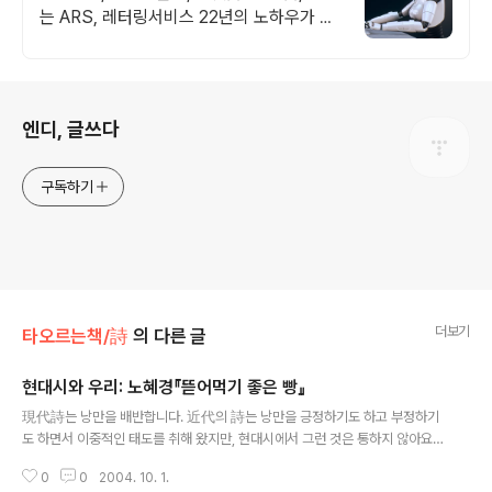
는 ARS, 레터링서비스 22년의 노하우가 담
긴 혁신적인 AI 솔루션으로 업무 환경을 개선
하세요!
로그 정보
엔디, 글쓰다
구독하기
더보기
타오르는책/詩
의 다른 글
현대시와 우리: 노혜경『뜯어먹기 좋은 빵』
글 내용
現代詩는 낭만을 배반합니다. 近代의 詩는 낭만을 긍정하기도 하고 부정하기
도 하면서 이중적인 태도를 취해 왔지만, 현대시에서 그런 것은 통하지 않아요.
왜냐하면, 사람들은 이제 똑.똑.해졌기 때문이죠. 센티멘틀이 바로 낭만임을 알
0
0
2004. 10. 1.
기는 어렵지 않습니다. 낭만, 즉 로망roman이란 말은, 사실 불어에서는 소설,