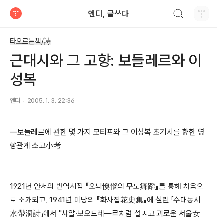
검색하기
엔디, 글쓰다
티스토리
타오르는책/詩
근대시와 그 고향: 보들레르와 이
성복
엔디
2005. 1. 3. 22:36
―보들레르에 관한 몇 가지 모티프와 그 이성복 초기시를 향한 영
향관계 소고小考
1921년 안서의 번역시집 『오뇌懊惱의 무도舞蹈』를 통해 처음으
로 소개되고, 1941년 미당의 『화사집花史集』에 실린 「수대동시
水帶洞詩」에서 "샤알·보오드레―르처럼 설ㅅ고 괴로운 서울女