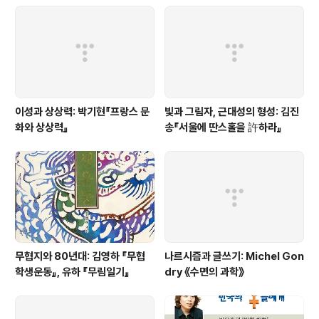
이성과 상상력: 박기현『프랑스 문
빛과 그림자, 근대성의 형성: 김진
화와 상상력』
송『서울에 딴스홀을 許하라』
무협지와 80년대: 김영하 『무협
나르시즘과 글쓰기: Michel Gon
학생운동』, 유하 『무림일기』
dry 《수면의 과학》