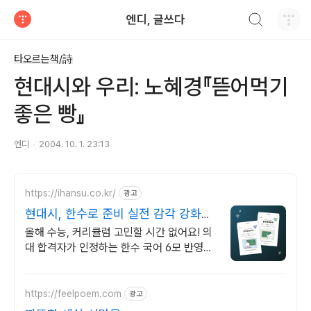
검색하기
엔디, 글쓰다
티스토리
타오르는책/詩
현대시와 우리: 노혜경『뜯어먹기
좋은 빵』
엔디
2004. 10. 1. 23:13
https://ihansu.co.kr/
광고
현대시, 한수로 준비 실전 감각 강화할
타이밍!
올해 수능, 커리큘럼 고민할 시간 없어요! 의
대 합격자가 인정하는 한수 국어 6모 반영된
파이널 모의고사, 100% 신규출제
https://feelpoem.com
광고