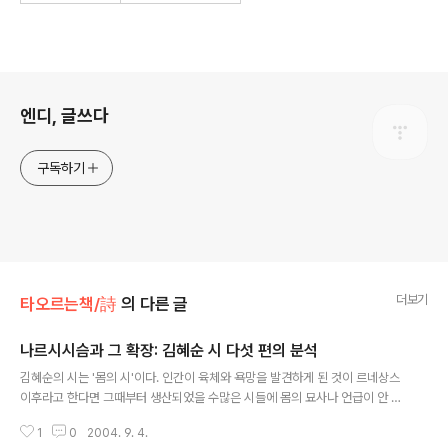
로그 정보
엔디, 글쓰다
구독하기
더보기
타오르는책/詩
의 다른 글
나르시시슴과 그 확장: 김혜순 시 다섯 편의 분석
글 내용
김혜순의 시는 '몸의 시'이다. 인간이 육체와 욕망을 발견하게 된 것이 르네상스
이후라고 한다면 그때부터 생산되었을 수많은 시들에 몸의 묘사나 언급이 안 나
올 리 없지만, 김혜순의 시를 '몸의 시'라고 하는 것은 그보다 더 나아간 의미에
1
0
2004. 9. 4.
서이다. 대개의 경우, 시에서 나타나는 몸은 주체이거나 대상이다. 1인칭의 몸이