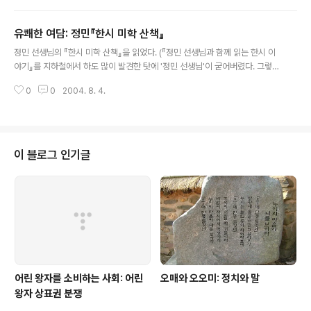
다른 대상을 욕망할 때, 그 '몸'은 주체의 몸이다. 또 1인칭이 3인칭의 몸을 욕망
할 때, 그 '몸'은 대상의 몸이다. 그런데, 김혜순의 시에서 '몸'은 주체이자 곧 대
유쾌한 여담: 정민『한시 미학 산책』
상이다. 이 강렬한 나르시시슴narcissisme, 그것이 김혜순 시의 본질이다. 김
글 내용
혜순 시에서는 특징적으로 물의 이마쥬가 무척 강렬하게, 그리고 지속적으로 나
정민 선생님의 『한시 미학 산책』을 읽었다. (『정민 선생님과 함께 읽는 한시 이
오고 있는 것을 볼 수 있는데, 거기서 물의 이마쥬는 자세히 살펴보..
야기』를 지하철에서 하도 많이 발견한 탓에 '정민 선생님'이 굳어버렸다. 그렇지
않으면, 대개 '선생' 정도로만 이를텐데. 하지만, 훌륭한 책을 쓴 사람은 '선생'보
0
0
2004. 8. 4.
다는 '선생님'이 옳다. 고등학교 시절 은사님은 중국에서는 존경의 뜻으로
'子'를 붙이지만 우리 나라에서는 '선생님'을 붙인다고 하셨다.) 한자와 한문문
법에 익숙지 않아 보다 깊은 독서를 하기는 힘들지만, 그런 나에게도 이 책은 재
미있으면서 생각할 거리를 많이 주는 책이다. 일주일에 한 편씩 한자 공부를 겸
해 한시 한 편을 보면 좋겠다. 잊지 않으면 말이다. 여담이지만, 『한시 미학 산
이 블로그 인기글
책』에 모란과 고양이에 얽힌 설명이 나온다. 이야기의 시작은 당 태종이 선덕여
왕..
어린 왕자를 소비하는 사회: 어린
오매와 오오미: 정치와 말
왕자 상표권 분쟁