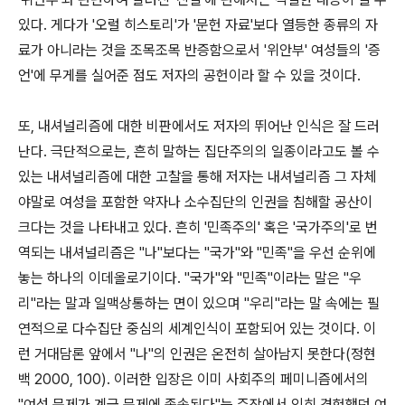
있다. 게다가 '오럴 히스토리'가 '문헌 자료'보다 열등한 종류의 자
료가 아니라는 것을 조목조목 반증함으로서 '위안부' 여성들의 '증
언'에 무게를 실어준 점도 저자의 공헌이라 할 수 있을 것이다.
또, 내셔널리즘에 대한 비판에서도 저자의 뛰어난 인식은 잘 드러
난다. 극단적으로는, 흔히 말하는 집단주의의 일종이라고도 볼 수
있는 내셔널리즘에 대한 고찰을 통해 저자는 내셔널리즘 그 자체
야말로 여성을 포함한 약자나 소수집단의 인권을 침해할 공산이
크다는 것을 나타내고 있다. 흔히 '민족주의' 혹은 '국가주의'로 번
역되는 내셔널리즘은 "나"보다는 "국가"와 "민족"을 우선 순위에
놓는 하나의 이데올로기이다. "국가"와 "민족"이라는 말은 "우
리"라는 말과 일맥상통하는 면이 있으며 "우리"라는 말 속에는 필
연적으로 다수집단 중심의 세계인식이 포함되어 있는 것이다. 이
런 거대담론 앞에서 "나"의 인권은 온전히 살아남지 못한다(정현
백 2000, 100). 이러한 입장은 이미 사회주의 페미니즘에서의
"여성 문제가 계급 문제에 종속된다"는 주장에서 익히 경험했던 여