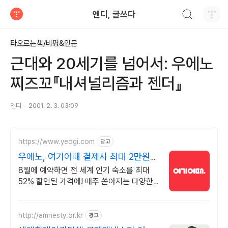
검색하기
엔디, 글쓰다
티스토리
타오르는책/비평&인문
근대와 20세기를 넘어서: 우에노
찌즈꼬『내셔널리즘과 젠더』
엔디
2001. 2. 3. 03:09
https://www.yeogi.com
광고
우에노, 여기어때 결제사 최대 2만원
추가할인
8월에 예약하면 전 세계 인기 숙소를 최대
52% 할인된 가격에! 매주 쏟아지는 다양한
혜택! 앱으로 알림 받고 똑똑하게 숙소 예약
하기
http://amnesty.or.kr
광고