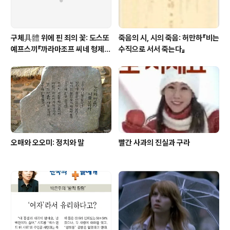
구체具體 위에 핀 죄의 꽃: 도스또
죽음의 시, 시의 죽음: 허만하『비는
예프스끼『까라마조프 씨네 형제
수직으로 서서 죽는다』
들』
오매와 오오미: 정치와 말
빨간 사과의 진실과 구라