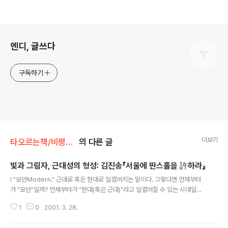
로그 정보
엔디, 글쓰다
구독하기
더보기
타오르는책/비평&인문
의 다른 글
빛과 그림자, 근대성의 형성: 김진송『서울에 딴스홀을 許하라』
글 내용
Ⅰ "모던Modern." 근대로 혹은 현대로 일컬어지는 말이다. 그렇다면 언제부터
가 "모던"일까? 언제부터가 "현대(혹은 근대)"라고 일컬어질 수 있는 시대일까?
현대성의 형성이라는 이 테마는 울분섞인 우리의 근·현대사에서 아주 중요한 부
1
0
2001. 3. 28.
분을 차지한다고 볼 수 있다. 그것은 비단 우리의 근·현대사상 문제일뿐만 아니
라 "양이洋夷"의 침범에 무릎꿇고 말았던 동아시아 전체의 문제라 할 수 있다.