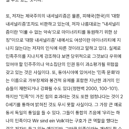
또, 저자는 제국주의의 내셔널리즘은 물론, 피해국(한국)의 '대항
내셔널리즘'조차도 비판하고 있는데, 저자 나름대로는 "내셔널리
즘이란 '이룰 수 없는 약속'으로 마이너리티를 동원하기 위한 상
징"이므로 '대항 내셔널리즘' 내에서도 여성이란 마이너리티에 지
나지 않는다는 저자의 인식에 따른 것이라고 말하고 있다. 실제로
민족주의를 지나치게 강조하다 보면 당위적으로 그것보다 우위에
있어야 할 민주주의나 약소집단의 인권 등이 과소평가될 위험을
갖고 있는 것은 사실이다. 또, 동아시아에 있어서는 '민족 문화'라
는 이름으로 가부장제와 봉건적 유제를 포함한 지난한 과거의 인
습들이 재현되거나 강화될 수도 있다(정현백 2000, 100-101).
하지만 "민족"이 가진 힘의 효과라는 것도 또한 엄청나다는 것이 2
0세기를 통하여 밝혀진 것도 무시 못할 사실이다. 그 가장 큰 예로
동서 독일의 통일을 들 수 있다. 그들이 통합의 즈음에 '우리는 하
나의 민족이다 Wir sind ein Volk'라는 구호가 큰 역할을 했다는
것은 저자도 들고 있는 예이지만, 그만큼 민족이라는 개념이 할 수