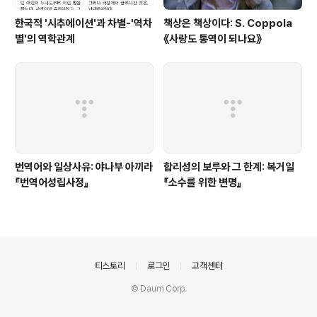
한국적 '시추에이션'과 차별-'역차
책상은 책상이다: S. Coppola
별'의 역학관계
《사랑도 통역이 되나요》
번역어와 일상사유: 야나부 아끼라
합리성의 보루와 그 한계: 복거일
『번역어성립사정』
『소수를 위한 변명』
의안내
티스토리
로그인
고객센터
© Daum Corp.