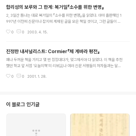
얼마 전, 사이덴스티커Edward Seidensticker가 쓴 『도쿄이야기(原題:Lo
합리성의 보루와 그 한계: 복거일『소수를 위한 변명』
w City, High City)』 가 출간되었다. 야마노테(동경 중심부)와 시타마치(동경
글 내용
외곽의 서민 거주지)를 나누어, 메이지유신과 메이지 천황으로 상징되는 일본의
2, 3일간 틈나는 대로 복거일의 『소수를 위한 변명』을 읽었다. 아마 출판해인 1
근대화를 작은 문화상文化象에서부터 그려내고 있었다. 당시 일인들이..
997년 이전에 신문이나 잡지에 게제된 글을 모은 책일 것이고, 그런 글들이 시
사時事적인 부분과 관련이 없을 수는 없겠지만, 그럼에도 현재적으로도 꽤나
0
0
2003. 4. 15.
중요한 글들이라는 생각을 지울 수 없었다. 각각 독립된 글들이라 중복되는 부
분도 얼마간 있었지만 책 전체를 꿰뚫는 생각은 자유주의와 합리성이었다. 모든
분야를 경제적 자유주의와 합리주의의 시각으로 바라보는 모습이 일관성이 있
진정한 내셔널리스트: Cormier『체 게바라 평전』
고, 끌리기까지 했다. 교장의 권위주의적인 태도가 문제가 되어 기간제 교사가
글 내용
피해자인 것이 분명한 사건임에도 죽음 앞에서는 시야가 흐릿해지는 사회를 보
꽤나 두꺼운 책을 가지고 몇 번 낑낑대다가, 엊그제서야 다 읽었다. 이 책을 추천
면서 많이 답답해져 있던 터라 그런 합리적인 판단을 하는 사람이 많을수록 개
했던 학교 앞 서점 '오늘의책'의 리뷰誌나 여러 신문 서평들의 저자들과는 달리
인의 자유와 권리를 근간으로 ..
나는 이 책을 보기 전까지만 해도 체 게바라라는 사람이 어떤 사람인지도 전혀
0
0
2001. 1. 28.
모르는, 이른바 '문외한'이었다. 때문에 '체'라는 이름이 그들에게 가져다 줄 향
수를 나는 공유하지 못하였다. 하지만 장 꼬르미에는 그런 나에게도 배려를 했
던가보다. 게바라의 삶에 나는 깊은 감동을 지고, 이 감동은 아마도 꼬르미에에
게 빚지고 있다고 해야 할 것이다. 아르헨티나 출신으로 꾸바의 혁명에 뛰어든
에르네스또 게바라의 용기와 신념이 처음에는 이해가 되지 않을 정도였다. 미
이 블로그 인기글
제국주의의 사주를 받은 바띠스따 정권을 몰아내기 위해 지병인 천식에도 불구
하고 체는 혁명 전..