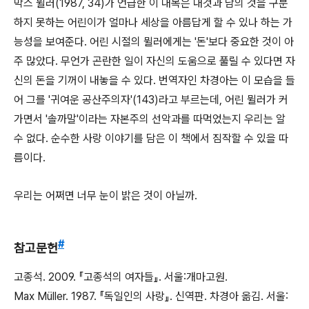
막스 뮐러(1987, 34)가 언급한 이 대목은 내것과 남의 것을 구분
하지 못하는 어린이가 얼마나 세상을 아름답게 할 수 있나 하는 가
능성을 보여준다. 어린 시절의 뮐러에게는 '돈'보다 중요한 것이 아
주 많았다. 무언가 곤란한 일이 자신의 도움으로 풀릴 수 있다면 자
신의 돈을 기꺼이 내놓을 수 있다. 번역자인 차경아는 이 모습을 들
어 그를 '귀여운 공산주의자'(143)라고 부르는데, 어린 뮐러가 커
가면서 '솔까말'이라는 자본주의 선악과를 따먹었는지 우리는 알
수 없다. 순수한 사랑 이야기를 담은 이 책에서 짐작할 수 있을 따
름이다.
우리는 어쩌면 너무 눈이 밝은 것이 아닐까.
#
참고문헌
고종석. 2009. 『고종석의 여자들』. 서울:개마고원.
Max Müller. 1987. 『독일인의 사랑』. 신역판. 차경아 옮김. 서울: