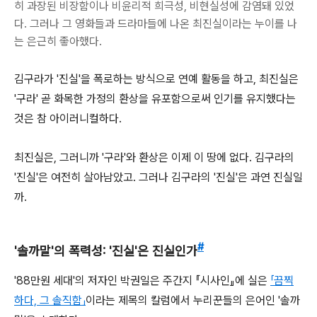
히 과장된 비장함이나 비윤리적 희극성, 비현실성에 감염돼 있었
다. 그러나 그 영화들과 드라마들에 나온 최진실이라는 누이를 나
는 은근히 좋아했다.
김구라가 '진실'을 폭로하는 방식으로 연예 활동을 하고, 최진실은
'구라' 곧 화목한 가정의 환상을 유포함으로써 인기를 유지했다는
것은 참 아이러니컬하다.
최진실은, 그러니까 '구라'와 환상은 이제 이 땅에 없다. 김구라의
'진실'은 여전히 살아남았고. 그러나 김구라의 '진실'은 과연 진실일
까.
#
'솔까말'의 폭력성: '진실'은 진실인가
'88만원 세대'의 저자인 박권일은 주간지 『시사인』에 실은
「끔찍
하다, 그 솔직함」
이라는 제목의 칼럼에서 누리꾼들의 은어인 '솔까