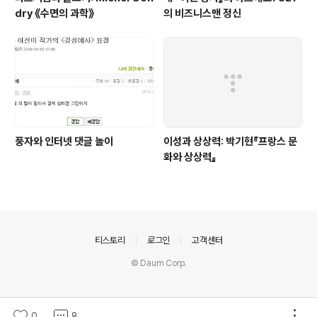
dry 《수면의 과학》
의 비즈니스맨 정신
풍자와 인터넷 댓글 놀이
이성과 상상력: 박기현『프랑스 문
화와 상상력』
의안내
티스토리
로그인
고객센터
© Daum Corp.
0
8