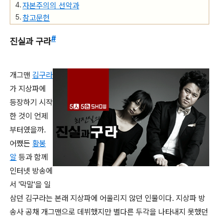
자본주의의 선악과
참고문헌
#
진실과 구라
개그맨
김구라
가 지상파에
등장하기 시작
한 것이 언제
부터였을까.
어쨌든
황봉
알
등과 함께
인터넷 방송에
서 '막말'을 일
삼던 김구라는 본래 지상파에 어울리지 않던 인물이다. 지상파 방
송사 공채 개그맨으로 데뷔했지만 별다른 두각을 나타내지 못했던