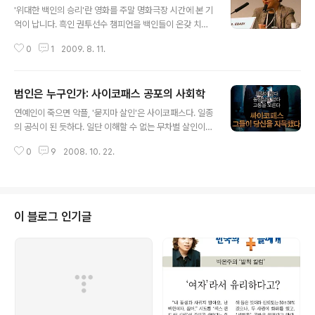
어머니가 대구교대를 졸업하고 초등학교 선생님이 된 것
'위대한 백인의 승리'란 영화를 주말 명화극장 시간에 본 기
은, 어쩌면 가난 때문이었다. 당시 교대는 2년제였고, 학비
억이 납니다. 흑인 권투선수 챔피언을 백인들이 온갖 치사
가 무료였다. 대신 졸업 후에는 반드시 몇 년 이상 교사로
한 방법을 동원해서 아예 세상에서 매장시켜버리는 '치사
근무해야 한다는 조건이 붙었다. 교사 인력이 부족했던 시
0
1
2009. 8. 11.
한 백인의 승리'를 그린 영화였습니다.지금 그런 치사한 백
절이라 그런 식으로 양성하려 했던 것 같다. 지금 같으면 상
인의 승리가 만들어지고 있습니다. 오사마 빈 라덴이란 마
상도 못할 이야기다. 학비가 ..
흔살짜리 사나이를 잡기 위해 정의의 가치를 앞세워 미국
범인은 누구인가: 사이코패스 공포의 사회학
은 아프가니스탄을 마구잡이로 폭격하고 있습니다.얄궃게
글 내용
도 이런 때 유엔과 코피아난 사무총장님의 노벨평화상 수
연예인이 죽으면 악플, '묻지마 살인'은 사이코패스다. 일종
상 소식이 들려왔습니다. 나는 순진해서 그런지 노벨평화
의 공식이 된 듯하다. 일단 이해할 수 없는 무차별 살인이
상 받는 사람은 절대 전쟁을 안할 거라 생각했는데, 노벨평
일어나면, 당연하다는 듯이 사이코패스부터 의심한다. 문
화상 수상자이신 우리 대통령 각하가 아프가니스탄 공격을
0
9
2008. 10. 22.
화일보가 인용한 전문가들의 말에 따르면, 사이코패스들은
적극 지지하고 나섰습니다. 노벨평화상금이 어마어마하게
치밀하며, 죄책감이 없고, 반사회적이지만, 평상시에 확인
큰돈이라는데 주최측에서 그 상금을 돌려달라고 하지는 ..
이 불가능하다고 한다. 그런데 여기서 의문점이 생긴다. 그
럼 사이코패스는 왜 생기는 것이며 이들을 구별할 방법은
없을까? 사이코패스 범죄를 막으려면 어떻게 할 수 있을
이 블로그 인기글
까? 목차 사이코패스, 사회의 불수의근? 사이코패스와 슈
퍼테러리즘 사이코패스 사건 예방 범인은 누구인가? 사이
코패스, 사회의 불수의근?# 언론이 인용한 전문가들의 말
만 들으면, 사이코패스는 우리가 어떻게 할 수 없는 사회의
불수의근不隨意筋이다. '재수 없이' 이 ..