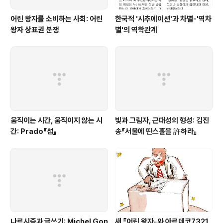
어린 왕자를 소비하는 사회: 어린
한국적 '시추에이션'과 차별-'역차
왕자 상표권 분쟁
별'의 역학관계
움직이는 시간, 움직이지 않는 시
빛과 그림자, 근대성의 형성: 김진
간: Prado『섬』
송『서울에 딴스홀을 許하라』
나르시즘과 글쓰기: Michel Gon
새 『어린 왕자』와 아르데코7321