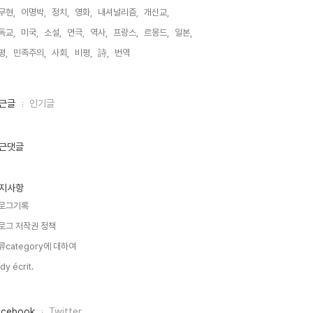
무현,
이명박,
정치,
영화,
내셔널리즘,
개신교,
독교,
미국,
소설,
연극,
역사,
프랑스,
르몽드,
일본,
평,
민족주의,
사회,
비평,
詩,
번역,
근글
인기글
근댓글
지사항
로그기록
로그 저작권 정책
류category에 대하여
dy écrit.
acebook
Twitter