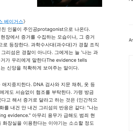
이
스
북
트
라스 베이거스
》
위
터
 인물이 주인공protagonist으로 나온다.
플
 현장에서 증거를 수집하는 모습이나, 그 증거
러
Ar
그
으로 등장한다. 과학수사대(과수대)가 경찰 조직
인
 그리섬은 경찰이 아니다. 그에게는 늘 '나는 과
Ca
거가 우리에게 말한다The evidence tells
또는 신앙을 적확하게 보여주는 말이다.
 애지중지한다. DNA 검사와 지문 채취, 옷 등
에게도 서슴없이 협조를 부탁한다. 가령 방금
있다고 해서 증거로 달라고 하는 것은 (인간적으
 화를 내건 안 내건 그리섬의 반응은 같다: "나는
ing evidence." 아무리 용무가 급해도 범죄 현
을 화장실을 이용한다는 이야기는 소소할 정도