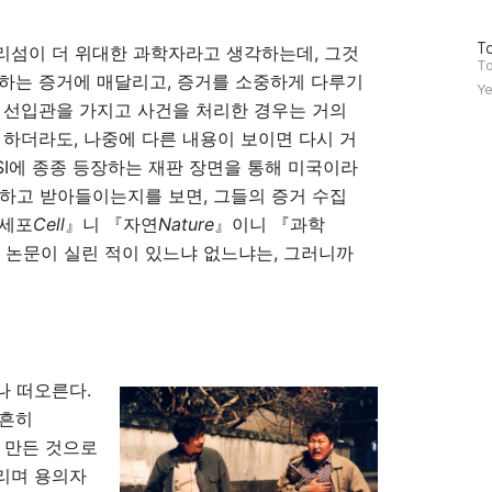
방
To
리섬이 더 위대한 과학자라고 생각하는데, 그것
문
To
해당하는 증거에 매달리고, 증거를 소중하게 다루기
자
Ye
수
 선입관을 가지고 사건을 처리한 경우는 거의
 하더라도, 나중에 다른 내용이 보이면 다시 거
SI에 종종 등장하는 재판 장면을 통해 미국이라
하고 받아들이는지를 보면, 그들의 증거 수집
『세포
Cell
』니 『자연
Nature
』이니 『과학
 논문이 실린 적이 있느냐 없느냐는, 그러니까
나 떠오른다.
 흔히
 만든 것으로
리며 용의자