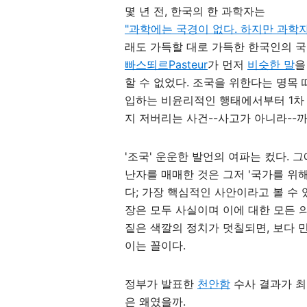
몇 년 전, 한국의 한 과학자는
"과학에는 국경이 없다. 하지만 과학자
래도 가득할 대로 가득한 한국인의 국가주
빠스뙤르Pasteur
가 먼저
비슷한 말
을
할 수 없었다. 조국을 위한다는 명목
입하는 비윤리적인 행태에서부터 1차
지 저버리는 사건--사고가 아니라--
'조국' 운운한 발언의 여파는 컸다. 
난자를 매매한 것은 그저 '국가를 위
다; 가장 핵심적인 사안이라고 볼 수 
장은 모두 사실이며 이에 대한 모든 
짙은 색깔의 정치가 덧칠되면, 보다 
이는 꼴이다.
정부가 발표한
천안함
수사 결과가 최
은 왜였을까.