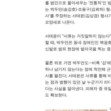
를 범인으로 몰아세우는 '전통적'인 
는 박두만(송강호)·조용구(김뢰하) 형
사'를 주장하는 서태윤(김상경) 형사
모양새로 나온다.
서태윤이 "서류는 거짓말하지 않는다"
할 때, 박두만은 동네 장애인인 백
신발로 범죄 현장에 발자국을 찍는 증
물론 뒤로 가면 박두만도--비록 '감'
하나 남기지 않는다는 점에 착안해 근
사를 펼친다; 서태윤은 서류를 통해 
는 점과 범행이 있던 날 누군가가 라
다는 사실을 알아낸다. 피해자 중 유
도 확보한다.