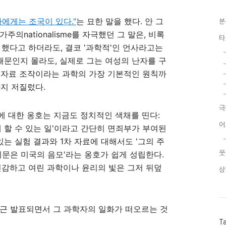
에게는 조국이 있다."
는 묘한 말을 했다. 안 그
분
의nationalisme를 자극했던 그 말은, 비록
타
 했다고 하더라도, 결코 '과학적'인 언사라고는
 때문인지 몰라도, 실제로 그는 여성의 난자를 구
 자료 조작이라는 과학의 가장 기본적인 원칙까
까지 저질렀다.
극
그에 대한 옹호는 지금도 정치적인 색채를 띤다:
어
해 할 수 있는 일'이라고 간단히 면죄부가 부여된
있는 실험 결과와 1차 자료에 대해서도 '그의 주
웃
의문은 미국의 음모'라는 옹호가 쉽게 성립한다.
민감하고 여린 과학이나 윤리의 빛은 그저 뒤덮
상
근 발표되면서 그 과학자의 일화가 떠오르는 것
T