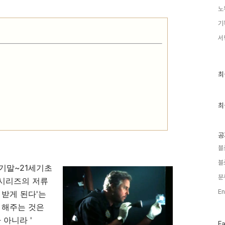
노
기
서
최
최
근
글
과
인
최
기
글
공
블
블
세기말~21세기초
분
 시리즈의 저류
En
 받게 된다'는
 해주는 것은
 아니라 '
페
F