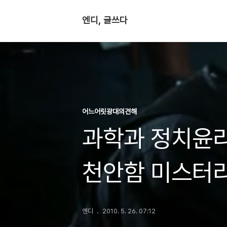
엔디, 글쓰다
어느어릿광대의견해
과학과 정치윤리
천안함 미스터
엔디
2010. 5. 26. 07:12