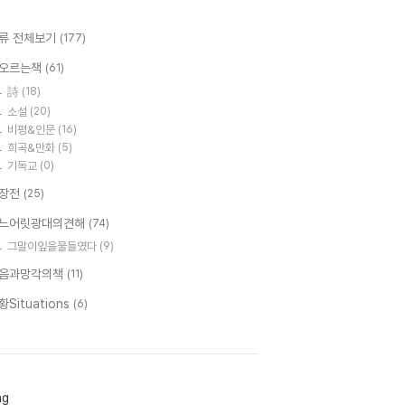
류 전체보기
(177)
오르는책
(61)
詩
(18)
소설
(20)
비평&인문
(16)
희곡&만화
(5)
기독교
(0)
장전
(25)
느어릿광대의견해
(74)
그말이잎을물들였다
(9)
음과망각의책
(11)
황Situations
(6)
ag