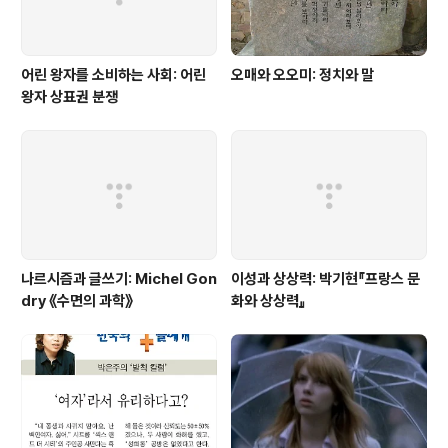
어린 왕자를 소비하는 사회: 어린
오매와 오오미: 정치와 말
왕자 상표권 분쟁
나르시즘과 글쓰기: Michel Gon
이성과 상상력: 박기현『프랑스 문
dry 《수면의 과학》
화와 상상력』