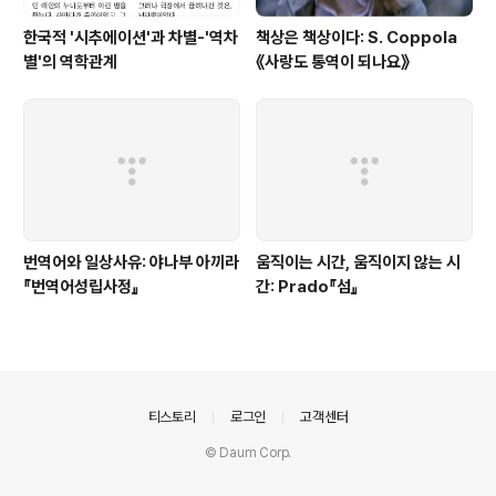
한국적 '시추에이션'과 차별-'역차
책상은 책상이다: S. Coppola
별'의 역학관계
《사랑도 통역이 되나요》
번역어와 일상사유: 야나부 아끼라
움직이는 시간, 움직이지 않는 시
『번역어성립사정』
간: Prado『섬』
의안내
티스토리
로그인
고객센터
© Daum Corp.