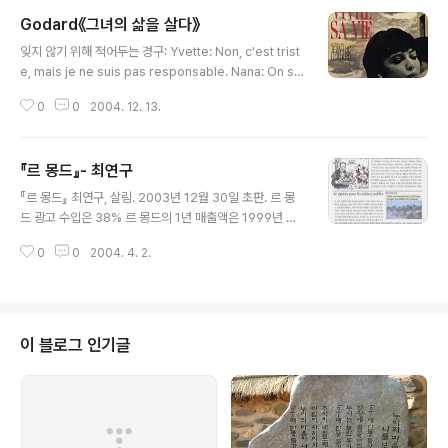
이라는 시인을 주목하여 "그의 시세계를 받침하고 있는 것은 '나에게는 할 말이
Godard《그녀의 삶을 살다》
없다'라는 쓰디쓴 자각"이라고 지적한 바 있다. 그의 담백하고 좋은 시 '소금인
글 내용
형'은 긴 말 하지 않는다. 워낙 담백한 시고, 그래서 독자는 일순 당황하지만 그
잊지 않기 위해 적어두는 경구: Yvette: Non, c'est trist
다음 자기-없음의 이 상태를 느낄 수 있게 된다. 안치환의 소금인형은 일반적인
e, mais je ne suis pas responsable. Nana: On se
노래의 길..
croit qu'on est toujours responsable des ce q
0
0
2004. 12. 13.
u'on fait, et libre. Je lève la main-Je suis respon
sable. Je tourne la tête à droite-Je suis respon
sable. Je suis malheureuse-Je suis responsabl
『르 몽드』- 최연구
e. Je fume une cigarette-Je suis responsable. J
글 내용
e ferme mes yeux-Je suis responsable. J'oubli
『르 몽드』 최연구, 살림. 2003년 12월 30일 초판. 르 몽
e que Je suis responsable, ..
드 광고 수입은 38% 르 몽드의 1년 매출액은 1999년 기
준으로 2억3천5백만 유로(약 2,700억 원) 규모이다. 그
0
0
2004. 4. 2.
런데 르 몽드 총매출액 중 신문 판매를 통한 수입은 2000
년 기준으로 전체 수입 중 62%이다. 반면 광고 수입은 3
8%이다. 이 수치는 장-마리 콜롱바니 회장이 르 몽드를 이
끌면서 재정난을 극복하기 위해 광고 비중을 대폭 늘린 이
후의 수치이다. 1990년대까지만 하더라도 르 몽드의 수입
이 블로그 인기글
구조는 구독료 수입(지대)과 광고가 각각 70%, 30% 정도
였다. 어쨌거나 광고 수입보다 신문 판매 수익이 절대적으
로 많다는 것은 이 신문이 광고주인 대기업의 영향력으로
부터 벗어나 있다는 것을 의미한다. 일반적으로 자본주의
의 언론은..