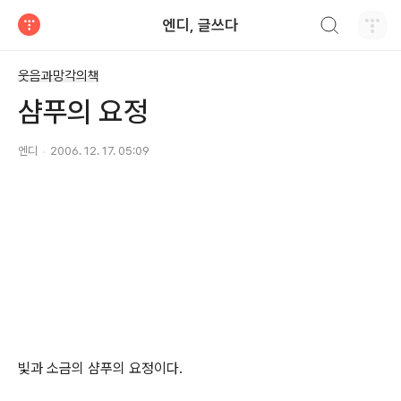
검색하기
엔디, 글쓰다
티스토리
웃음과망각의책
샴푸의 요정
엔디
2006. 12. 17. 05:09
빛과 소금의 샴푸의 요정이다.