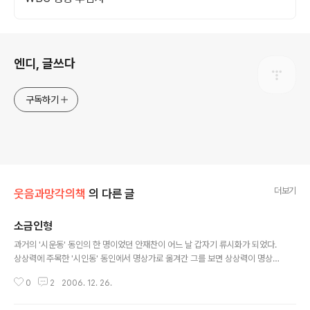
로그 정보
엔디, 글쓰다
구독하기
더보기
웃음과망각의책
의 다른 글
소금인형
글 내용
과거의 '시운동' 동인의 한 명이었던 안재찬이 어느 날 갑자기 류시화가 되었다.
상상력에 주목한 '시인동' 동인에서 명상가로 옮겨간 그를 보면 상상력이 명상
과 얼마나 가까운지, 그리고 시가 명상으로 떨어지기가 얼마나 쉬운지 알 수 있
0
2
2006. 12. 26.
다. 나는 명상을 폄훼하려는 것이 아니라, 명상이란 본시 말을 벗어나는 것이므
로 말을 붙잡아야 하는 시로서는 후퇴라고 말하는 것이다. 김현 선생은 안재찬