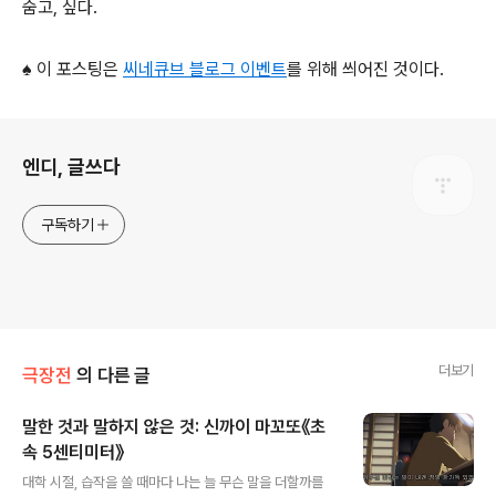
숨고, 싶다.
♠ 이 포스팅은
씨네큐브 블로그 이벤트
를 위해 씌어진 것이다.
로그 정보
엔디, 글쓰다
구독하기
더보기
극장전
의 다른 글
말한 것과 말하지 않은 것: 신까이 마꼬또《초
속 5센티미터》
글 내용
대학 시절, 습작을 쓸 때마다 나는 늘 무슨 말을 더할까를