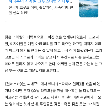
하나투어 사계절 크루즈여행 하나투어
공식예약 인증센터
전세계 크루즈 여행, 출발확정, 가족여행, 친
절 신속 상담!
젖은 머리칼이 매력적으로 느껴진 것은 언제부터였을까. 고교 시
절, 여자애들은 매일 아침 머리를 감고 묶으면 하교할 때까지 머리
가 마르지 않기도 한다는 걸 알게 되고 나서 적이 놀랐었는데. 그러
고보면 나 스스로가 머리를 감고 나서 수건으로 대충 문지르고는
제대로 말리지 않고 나오기도 한다. 어쩌면 는개 같은 가는 비는 그
냥 맞는 것도 그 때문일지도 모른다...
《알래스카》는, 씨네큐브에서 韓과 《스파이더 릴리》를 봤을 때였
거나 아니면 혼자 《스틸 라이프》를 봤을 때--혹은 둘 다일지도--
예고편을 접했던 것 같다. 고교 시절 이후 설어버린 독일어가 나오
는 영화라는 것과 함께, 주인공은 젖은--혹은 젖은 듯한--머리칼