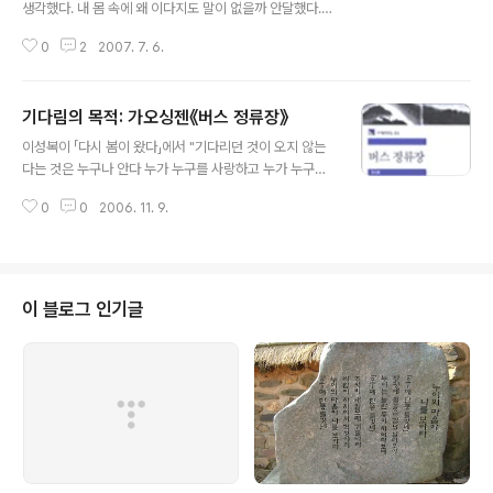
생각했다. 내 몸 속에 왜 이다지도 말이 없을까 안달했다.
부족한 나의 시--그 중 나은 시들은, 그러나, 말의 뺄셈에서
0
2
2007. 7. 6.
나왔다는 것이 내 솔직한 고백이다, 지금. …가령, 이것저것
들을 주워섬겨 아날로지analogie를 형성하면서도 정작
복판은 치지 않는 것이다. 나는 생각했다: 나를 잘 알고 있
기다림의 목적: 가오싱젠《버스 정류장》
거나, 나의 시를 잘 이해하는 사람이라면 내가 치지 않은 복
글 내용
판의 울림을 들을 것이라고. 신까이 마꼬또新海誠 감독의
이성복이 「다시 봄이 왔다」에서 "기다리던 것이 오지 않는
단편 연작 애니메이션 《초속 5센티미터》를 보면서, 내가
다는 것은 누구나 안다 누가 누구를 사랑하고 누가 누구의
계속 생각한 것도 말의 뺄셈이었다. 확실히 이 작품은 말을
목을 껴안 듯이 비틀었는가 나도 안다 돼지 목따는 동네의
아끼는 작품이고, 말하지 않은 것으로 말하는 작품이다. 이
0
0
2006. 11. 9.
더디고 나른한 세월"이라고 울부짖었을 때도 나는 기다리
말은 나오는 인물들의 대사가 적다는 뜻이 아니다. 오히려
고 있었다. 《버스 정류장》도 기다림에 대한 연극이다. 이 작
이 애니메..
품이 자주 베케트의 《고도를 기다리며》와 비교되는 이유
는, 이 기다림의 시간이 흡사하고, 기다려도 오지 않는 고도
와 버스가 비슷한 역할을 수행하기 때문이다. 게다가 두 작
이 블로그 인기글
품이 펼쳐지는 공간 또한 상당히 흡사하다. 블라디미르와
에스트라공이 고도를 기다리는 장소는 나무 한 그루가 서
있는 시골이고, 《버스 정류장》 역시 '버스 정류장車站' 팻
말이 서 있는 시골길이다. 또, 두 작품의 공간은 연극 내내
바뀌지 않는다; 두 작품의..