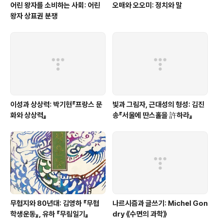
어린 왕자를 소비하는 사회: 어린
오매와 오오미: 정치와 말
왕자 상표권 분쟁
이성과 상상력: 박기현『프랑스 문
빛과 그림자, 근대성의 형성: 김진
화와 상상력』
송『서울에 딴스홀을 許하라』
무협지와 80년대: 김영하 『무협
나르시즘과 글쓰기: Michel Gon
학생운동』, 유하 『무림일기』
dry 《수면의 과학》