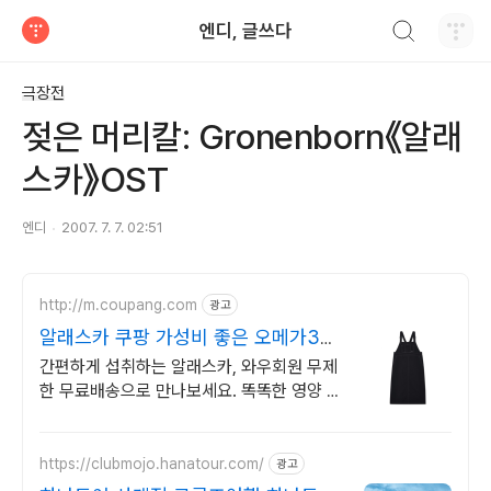
검색하기
엔디, 글쓰다
티스토리
극장전
젖은 머리칼: Gronenborn《알래
스카》OST
엔디
2007. 7. 7. 02:51
http://m.coupang.com
광고
알래스카 쿠팡 가성비 좋은 오메가3
지금
간편하게 섭취하는 알래스카, 와우회원 무제
한 무료배송으로 만나보세요. 똑똑한 영양 관
리를 위한 오메가3, 쿠팡에서 쉽고 편하게 구
매하세요.
https://clubmojo.hanatour.com/
광고