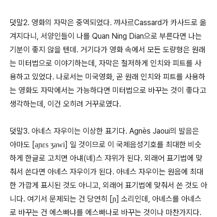
덧말2. 영화의 자막은 중역되었다. 꺄사르Cassard가 카사드로 옮
겨지다니, 서양인들이 나를 Quan Ning Dian으로 부른다면 나는
기분이 좋지 않을 텐데. 거기다가 영화 속에서 모든 도량형은 원래
는 미터법으로 이야기하는데, 자막은 철저하게 인치와 피트를 사
용하고 있었다. 나로서는 미국영화, 곧 원래 인치와 피트를 사용하
는 영화도 자막에서는 가능하다면 미터법으로 바꾸는 것이 좋다고
생각하는데, 이건 오히려 거꾸로였다.
덧말3. 아네스 자우이는 이상한 표기다. Agnès Jaoui의 발음은
아마도 [
] 일 것이므로 이 국제음성기호를 최대한 비슷
aɲεs ʒawi
하게 한글로 고치면 아냬(녜)스 쟈위가 된다. 외래어 표기법에 맞
춰서 쓴다면 아녜스 자우이가 된다. 아네스 자우이는 원음에 최대
한 가깝게 표시된 것도 아니고, 외래어 표기법에 맞춰서 쓴 것도 아
니다. 여기서 문제되는 건 당연히 [
] 소리인데, 아녜스를 아네스
ɲ
로 바꾸는 건 에스빠냐를 에스빠나로 바꾸는 것이나 마찬가지다.