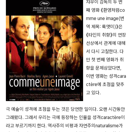
쟈우이 감독의 두 번
째 영화 《환영처럼co
mme une image(번
역 제목: 룩앳미)》은
《타인의 취향》의 연장
선상에서 관계에 대해
서 다시 고찰한다. 다
만 첫 번째 영화가 취
향을 문제삼았다면,
이번 영화는 성격cara
ctère에 초점을 맞추
고 있다.
극 예술이 성격에 초점을 두는 것은 당연한 일이다. 오랜 시간동안
그래왔다. 그래서 우리는 극에 등장하는 인물을 성격caractère이
라고 부르기까지 한다. 역사주의 비평과 자연주의naturalisme가