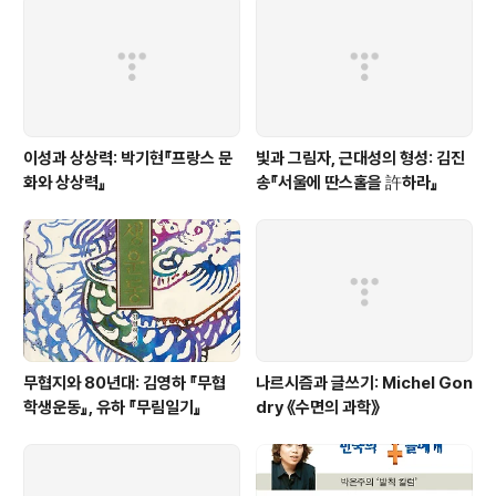
이성과 상상력: 박기현『프랑스 문
빛과 그림자, 근대성의 형성: 김진
화와 상상력』
송『서울에 딴스홀을 許하라』
무협지와 80년대: 김영하 『무협
나르시즘과 글쓰기: Michel Gon
학생운동』, 유하 『무림일기』
dry 《수면의 과학》