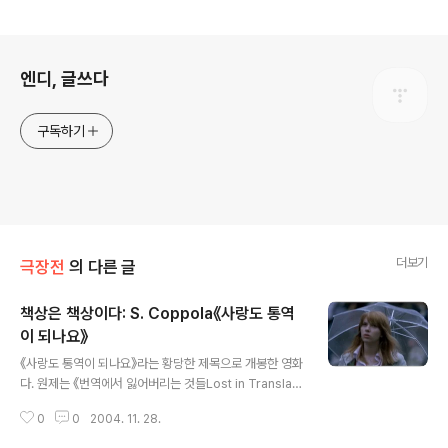
로그 정보
엔디, 글쓰다
구독하기
더보기
극장전
의 다른 글
책상은 책상이다: S. Coppola《사랑도 통역
이 되나요》
글 내용
《사랑도 통역이 되나요》라는 황당한 제목으로 개봉한 영화
다. 원제는 《번역에서 잃어버리는 것들Lost in Translati
on》 정도가 맞겠다. 만나는 사람마다 이 영화가 좋다고 추
0
0
2004. 11. 28.
천들이었다. 영화를 소개하는 인터넷 사이트들은 두 상처
입은 영혼의 만남 어쩌고 하면서 떠들고 있었다. 내가 보기