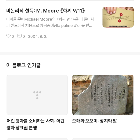
에 이 영화를 '영혼의 만남' 운운하며 극찬하는 것이야말로
비논리적 설득: M. Moore 《화씨 9/11》
번역 과정에서 많은 걸 잃어버린 주제 같다. 영화평론가들
글 내용
의 문제점은, 항상 현실을 보지 않고 이데아를 보려고만 한
마이클 무어Michael Moore의 «화씨 911»은 다 알다시
다는 점이다. 이 영화는 '번역에서 잃어버리는 것'이라는 거
피 깐느에서 처음으로 황금종려상la palme d'or을 받은
창한 제목을 달고 있긴 하지만, 그냥 '로맨스' 영화다. 밥Bo
첫 기록documentaire 영화다. 드림웍스의 야심작 «슈
b과 샤를롯Charlotte이 상처입은 영혼이라는 것은 사실
0
0
2004. 8. 2.
렉»조차 빈 손으로 돌려보낸 '오만한' 깐느가 선택한 기록
이지만, 그건 그냥 그뿐이다. 그런 정도의 상처라면 우리 주
영화의 수준은 어느 정도일까. 그 속에 엄청나게 극적인dr
변에 널..
amatique 폭로가 있어 조지 W. 부시 대통령이 재기하지
못하도록 만들 정도일까. 혹은 이라크 침공의 도덕적·절차
적 문제를 조목조목 파고들어 부시 대통령이 직접 그 영화
이 블로그 인기글
를 보더라도 승복할 수밖에 없게 만들었을까. 아니다. 이 영
화에 가득찬 것은 반어와 풍자다. 여러 번 기사화된 무어 감
독의 발언에서 짐작할 수 있는 그의 비판방식 그대로를 이
영화에 담은 것이다. 그리고, 그 비판방식은 사실 길고 긴 ..
어린 왕자를 소비하는 사회: 어린
오매와 오오미: 정치와 말
왕자 상표권 분쟁