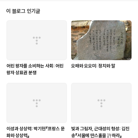
를 주는 사랑의 샘물을 모르는 걸까요?」 -막스 뮐러『독일
인의 사랑』신역판, 차경아 옮김, 문예출판사, 1987, 84-8
이 블로그 인기글
5쪽. 맥락은 다르지만 미야자끼의 애니메이션에서도 그 본
질적인 것은 다르지 않다. 결국은 '사랑없음'이 모든 문제의
발단이고 '사랑'이 모든 문제의 해결책이다. 사랑이 진부한
가? 아니다. 사랑이 진부하다면 성교性交도 식사食事도
수면睡眠도 모두 진부하..
어린 왕자를 소비하는 사회: 어린
오매와 오오미: 정치와 말
왕자 상표권 분쟁
이성과 상상력: 박기현『프랑스 문
빛과 그림자, 근대성의 형성: 김진
화와 상상력』
송『서울에 딴스홀을 許하라』