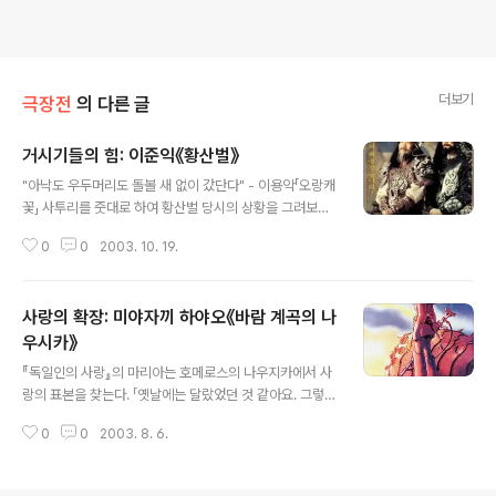
더보기
극장전
의 다른 글
거시기들의 힘: 이준익《황산벌》
글 내용
"아낙도 우두머리도 돌볼 새 없이 갔단다" - 이용악「오랑캐
꽃」 사투리를 줏대로 하여 황산벌 당시의 상황을 그려보겠
다, 는 발상으로 만든 영화, 라는 문구가 《황산벌》의 주된
0
0
2003. 10. 19.
광고전략이었다. 하지만 실제에 있어서는 《황산벌》은 웃음
을 주기 위한 오락영화에서 조금쯤 비켜서 있었다. 《황산
벌》은 일단 무엇보다 '전쟁영화'라고 할 수 있을 것이다. 몇
사랑의 확장: 미야자끼 하야오《바람 계곡의 나
몇 '리얼'하다는 전쟁영화에서 쓰인 '들고 찍기hand hel
d'의 방법이 여기에서도 쓰였는데, 그것은 꽤 희화화 되긴
우시카》
글 내용
했지만 그 가운데서도 참혹함을 여실히 보여주고 있는 전
『독일인의 사랑』의 마리아는 호메로스의 나우지카에서 사
쟁의 장면들을 자세히 그리고 있다. 희화화된 전쟁도 여전
랑의 표본을 찾는다. 「옛날에는 달랐었던 것 같아요. 그렇지
히 잔혹스러움을 드러내고 있으니, 그것은 온갖 성적인 코
않다면, 어떻게 호머가 나우지카 같은 사랑스럽고 건강하
드들로 무장한 두 진영의 '욕' 싸움에서 그대로 드러난다.
0
0
2003. 8. 6.
며 섬세한 여인을 만들어 낼 수 있었겠어요? […] 오늘날의
어느 나라나 성적인 의..
시인이라면 나우지카를 여자 베르테르로 만들어 버렸겠지
요 […] 사람들은 오로지 취하게만 하는 묘약만 알 뿐, 생기