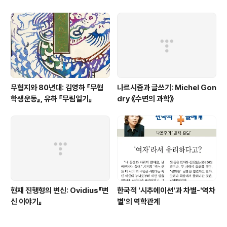
무협지와 80년대: 김영하 『무협
나르시즘과 글쓰기: Michel Gon
학생운동』, 유하 『무림일기』
dry 《수면의 과학》
현재 진행형의 변신: Ovidius『변
한국적 '시추에이션'과 차별-'역차
신 이야기』
별'의 역학관계