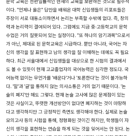
문학 교육은 천편일률적인 현재의 교육을 보완하는 것으로 필수적
이다. "언제나 옳은" 답만을 배워온 대학 신입생들의 리포트들은
주장이 서로 대동소이하면서 논리는 부족할 수밖에 없다. 즉, 창의
력과 논리력이 결여되어 있다. 그럼에도 지금 중·고등학교의 문학
수업은 거의 잘못되어 있는 실정이다. "또 하나의 암기과목"으로서
가 아닌, 제대로 된 문학교육은 시급하다. 뿐만 아니라, 국어는 자
신의 생각을 잘 표현하고 남의 생각을 잘 이해하는 데에도 꼭 필요
하다. 최근 서울대에서 신입생들을 대상으로 한 시험의 결과에서
도 볼 수 있듯이 현재 고교졸업자의 국어능력은 심각한 정도다. 국
어능력 없이는 무언가를 '배운다'거나 '토론한다'는 것이 불가능하
다. '말'과 '글'을 통하지 않는 의사소통은 거의 없기 때문이다. '논
술의 폐지'만 해도 그렇다. 현재 논술 고사에 많은 문제점이 있는
것은 사실이고, 뚜렷한 개선방안이 없다면 폐지하는 것이 마땅하
다고 생각하지만 그 긍정적인 측면도 생각해야 한다. 실제로 논술
모의고사 등의 시험을 통해, 정형화된 것이긴 하지만, 학생들이 자
신의 생각을 표현하는 연습을 하게 되는 것을 잊어서는 안 된다. 논