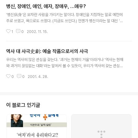
지 볼 수 없다. 자신의 무식함을 반 자랑삼아 (농담이겠지
병신, 장애인, 애인, 애자, 장애우, …애우?
만) '잠이 오지 않을 때는 책을 읽는다'는 사람도 종종 있다.
글 내용
과연 책은 무척 지겹지만 보아야 할 것인가? 책을 읽어야
'병신病身'은 모자란 사람을 가리키는 말이다. 장애인을 지칭하는 말로 예전에
한다는 모토 아래 MBC의 '!느낌표' 프로그램의 한 코너로
주로 쓰였고, 욕으로도 쓰였다. (지금도 쓰인다.) 언젠가 병신이라는 말 대신 '장
'책책책, 책을 읽읍시다'가 계속 방송되어 화제가 되고 있
애인'이라는 말을 쓰자는 이야기를 들은 적이 있다. 병신은 그 病이라는 글자에
다. 그 프로그램에서 읽자고 제안한 『괭이부리말 아이들』
1
0
2002. 11. 15.
서도 알 수 있듯이 가치중립적이지 않은 말이다. 욕으로도 쓰이는 현실을 보면
과 『봉순이 언니』는 베스트셀러가 되었고, 오가다 그 책을
알 수 있다. 반면 장애인은 가치판단이 들어가있지 않은 (혹은 적은) 말이라는
읽는 ..
요지였던 것으로 기억한다. 그래서 나도 가령 장님, 귀머거리, 벙어리 등과 같은
역사 대 사극史劇: 예술 작품으로서의 사극
말 대신 시각 장애인, 청각 장애인, 언어 장애인이라는 말을 의식적으로 써 왔다.
글 내용
(여담이지만 장님, 귀머거리, 벙어리 등이 순 우리말이고 시각 장애인, 청각 장애
우리는 역사에 많은 관심을 갖는다. '과거는 현재의 거울'이라거나 '역사는 현재
인, 언어 장애인 등이 모두 한자어라서 조금 껄끄럽기도 했다.) 최소한 나는 ..
와 과거의 끊임없는 대화'라는 말에서 볼 수 있듯이, 우리가 역사에 갖는 관심은
그것이 어떤 형태로든 현재와 관련이 있고, 현재에 영향을 미치기 때문이다. 게
0
0
2001. 4. 28.
다가 생각해보면 역사는 참 재미있는 소재다. 때문에 우리 문학사에서 역사 소
설이 차지하는 비중은 크다. 우리 나라 최초의 전업작가라는 이광수도 역사소설
에 손을 대었고, 김동인도 그랬다. 벽초 홍명희는 『林巨正(임꺽정)』을 썼고 황
석영은 『장길산』을 썼다. 특히 『임꺽정』과 『장길산』은 야담野談운동의 영향을
직·간접으로 받아 쓴 것이어서 역사를 소재로 한 문학에 대한 대중의 관심이 아
이 블로그 인기글
주 높다는 것을 알 수 있다. 근래에는 TV 드라마의 하나로 사극史劇 붐이 일고
있다. 『용..