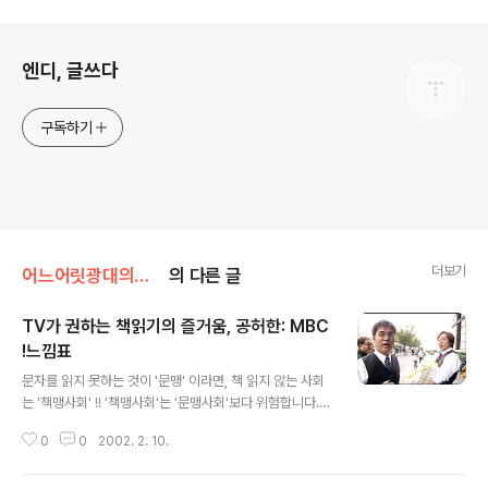
로그 정보
엔디, 글쓰다
구독하기
더보기
어느어릿광대의견해
의 다른 글
TV가 권하는 책읽기의 즐거움, 공허한: MBC
!느낌표
글 내용
문자를 읽지 못하는 것이 '문맹' 이라면, 책 읽지 않는 사회
는 '책맹사회' !! '책맹사회'는 '문맹사회'보다 위험합니다.
책을 읽어야 한다는 데에 어떤 이의를 제기하는 사람을 우
0
0
2002. 2. 10.
리는 볼 수 없다. 책은 '읽어야 하는 것'으로 모두에게 받아
들여지면서도 정작 책을 즐겨 읽는 사람은 주변에서 그다