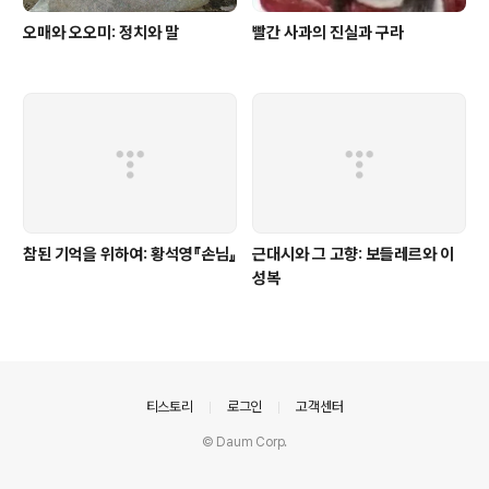
오매와 오오미: 정치와 말
빨간 사과의 진실과 구라
참된 기억을 위하여: 황석영『손님』
근대시와 그 고향: 보들레르와 이
성복
의안내
티스토리
로그인
고객센터
© Daum Corp.