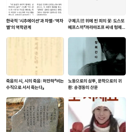
한국적 '시추에이션'과 차별-'역차
구체具體 위에 핀 죄의 꽃: 도스또
별'의 역학관계
예프스끼『까라마조프 씨네 형제
들』
죽음의 시, 시의 죽음: 허만하『비는
노동으로의 삼투, 문학으로의 귀
수직으로 서서 죽는다』
환: 송경동의 산문